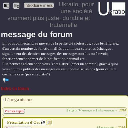
Ukratio
, pour
Introduire menu
une société
vraiment plus juste, durable et
fraternelle
message du forum
En vous connectant, au moyen de la petite clé ci-dessous, vous bénéficierez
d'un certain nombre de fonctionnalités pour mieux suivre les échanges :
signalement des derniers messages, des messages non-lus ou à revoir,
fonctionnement correct de la notification par mail etc.
Elle permet également de vous "enregistrer" (créer un compte), grâce à quoi
vous pourrez publier des messages ou initier des discussions (pour ce faire
cocher la case "pas enregistré").
Index du forum
L'organiseur
4 sujets
<
2014
(54 messages et 3 méta-messages)
Voir les sujets
Présentation d'Oru
32 messages
<
2014