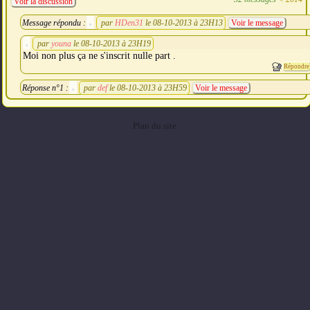
Voir la discussion
Message répondu :
par
HDen31
le 08-10-2013 à 23H13
Voir le message
par
youna
le 08-10-2013 à 23H19
Moi non plus ça ne s'inscrit nulle part .
Répondre
Réponse n°1 :
par
def
le 08-10-2013 à 23H59
Voir le message
Plan du site