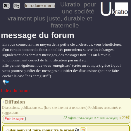
Ukratio
, pour
Introduire menu
une société
vraiment plus juste, durable et
fraternelle
message du forum
En vous connectant, au moyen de la petite clé ci-dessous, vous bénéficierez
d'un certain nombre de fonctionnalités pour mieux suivre les échanges :
signalement des derniers messages, des messages non-lus ou à revoir,
fonctionnement correct de la notification par mail etc.
Elle permet également de vous "enregistrer" (créer un compte), grâce à quoi
vous pourrez publier des messages ou initier des discussions (pour ce faire
cocher la case "pas enregistré").
Index du forum
Diffusion
Discussions, publications etc. (hors site internet et rencontres) Problèmes rencontrés et
suggestions.
22 sujets
<
2019
(198 messages et 23 méta-messages)
Voir les sujets
Sites pouvant faire connaître le projet