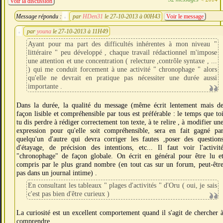
Voir la discussion
Message répondu :
par
HDen31
le 27-10-2013 à 00H43
Voir le message
par
youna
le 27-10-2013 à 11H49
Ayant pour ma part des difficultés inhérentes à mon niveau "
littéraire " peu développé , chaque travail rédactionnel m'impose
une attention et une concentration ( relecture ,contrôle syntaxe , ...
) qui me conduit forcement à une activité " chronophage " alors
qu'elle ne devrait en pratique pas nécessiter une durée aussi
importante .
Dans la durée, la qualité du message (même écrit lentement mais d
façon lisible et compréhensible par tous est préférable : le temps que to
tu dis perdre à rédiger correctement ton texte, à te relire , à modifier un
expression pour qu'elle soit compréhensible, sera en fait gagné pa
quelqu'un d'autre qui devra corriger les fautes ,poser des question
d'étayage, de précision des intentions, etc... Il faut voir l'activit
"chronophage" de façon globale. On écrit en général pour être lu e
compris par le plus grand nombre (en tout cas sur un forum, peut-êtr
pas dans un journal intime) .
En consultant les tableaux " plages d'activités " d'Oru ( oui, je sais
c'est pas bien d'être curieux )
La curiosité est un excellent comportement quand il s'agit de chercher 
comprendre ...