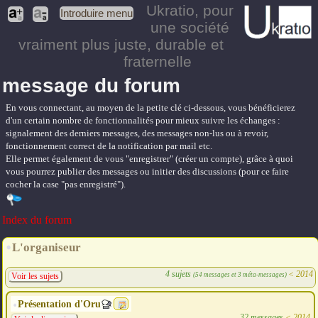
Ukratio
, pour
Introduire menu
une société
vraiment plus juste, durable et
fraternelle
message du forum
En vous connectant, au moyen de la petite clé ci-dessous, vous bénéficierez
d'un certain nombre de fonctionnalités pour mieux suivre les échanges :
signalement des derniers messages, des messages non-lus ou à revoir,
fonctionnement correct de la notification par mail etc.
Elle permet également de vous "enregistrer" (créer un compte), grâce à quoi
vous pourrez publier des messages ou initier des discussions (pour ce faire
cocher la case "pas enregistré").
Index du forum
L'organiseur
4 sujets
<
2014
(54 messages et 3 méta-messages)
Voir les sujets
Présentation d'Oru
32 messages
<
2014