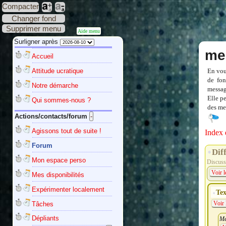
Compacter
Changer fond
Supprimer menu
Aide menu
Surligner après
me
Accueil
Attitude ucratique
En vou
de fon
Notre démarche
messag
Elle p
Qui sommes-nous ?
des mes
Actions/contacts/forum
Agissons tout de suite !
Index 
Forum
Dif
Mon espace perso
Discussi
Voir l
Mes disponibilités
Expérimenter localement
Tex
Tâches
Voir 
Dépliants
Me