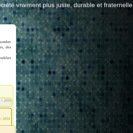
ciété vraiment plus juste, durable et fraternelle
 nombre
es, des
publier
<
2019
)
<
2014