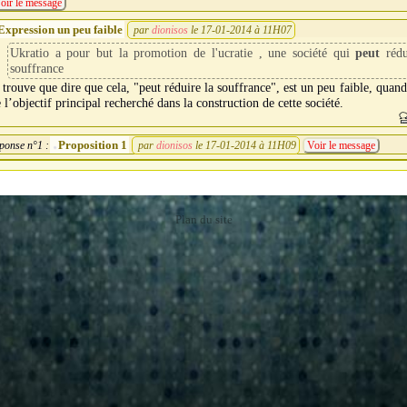
oir le message
Expression un peu faible
par
dionisos
le 17-01-2014 à 11H07
Ukratio a pour but la promotion de l'ucratie , une société qui
peut
rédu
souffrance
 trouve que dire que cela, "peut réduire la souffrance", est un peu faible, quand 
 l’objectif principal recherché dans la construction de cette société.
Proposition 1
ponse n°1 :
par
dionisos
le 17-01-2014 à 11H09
Voir le message
Plan du site