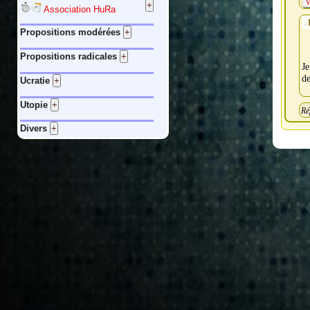
V
Association HuRa
Propositions modérées
Propositions radicales
Je
de
Ucratie
Utopie
Ré
Divers