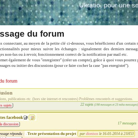
Ukratio
, pour une so
ssage du forum
s connectant, au moyen de la petite clé ci-dessous, vous bénéficierez d'un certain
ctionnalités pour mieux suivre les échanges : signalement des derniers messag
es non-lus ou à revoir, fonctionnement correct de la notification par mail etc.
ermet également de vous "enregistrer" (créer un compte), grâce à quoi vous pourrez 
sages ou initier des discussions (pour ce faire cocher la case "pas enregistré").
du forum
fusion
ons, publications etc. (hors site internet et rencontres) Problèmes rencontrés et suggestions.
22 sujets
(198 messages et 23 méta-messages
es sujets
tes facebook
17 messages
la discussion
Texte présentation du projet
ssage répondu :
par
dionisos
le 16-01-2014 à 21H53