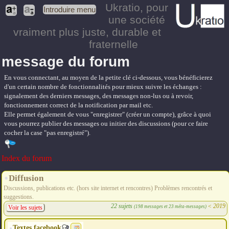
Ukratio
, pour
Introduire menu
une société
vraiment plus juste, durable et
fraternelle
message du forum
En vous connectant, au moyen de la petite clé ci-dessous, vous bénéficierez
d'un certain nombre de fonctionnalités pour mieux suivre les échanges :
signalement des derniers messages, des messages non-lus ou à revoir,
fonctionnement correct de la notification par mail etc.
Elle permet également de vous "enregistrer" (créer un compte), grâce à quoi
vous pourrez publier des messages ou initier des discussions (pour ce faire
cocher la case "pas enregistré").
Index du forum
Diffusion
Discussions, publications etc. (hors site internet et rencontres) Problèmes rencontrés et
suggestions.
22 sujets
<
2019
(198 messages et 23 méta-messages)
Voir les sujets
Textes facebook