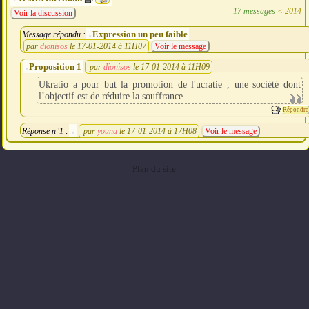
17 messages
<
2014
Voir la discussion
Expression un peu faible
Message répondu :
par
dionisos
le 17-01-2014 à 11H07
Voir le message
Proposition 1
par
dionisos
le 17-01-2014 à 11H09
Ukratio a pour but la promotion de l'ucratie , une société dont
l’objectif est de réduire la souffrance
Répondre
Réponse n°1 :
par
youna
le 17-01-2014 à 17H08
Voir le message
Plan du site