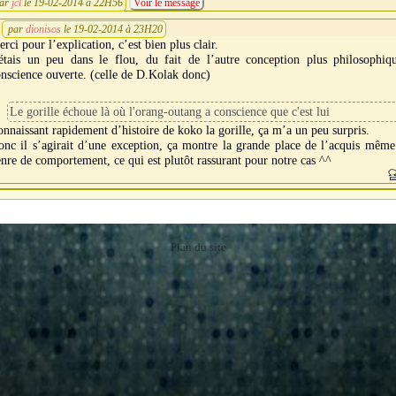
ar
jcl
le 19-02-2014 à 22H56
Voir le message
par
dionisos
le 19-02-2014 à 23H20
rci pour l’explication, c’est bien plus clair.
’étais un peu dans le flou, du fait de l’autre conception plus philosophiq
nscience ouverte. (celle de D.Kolak donc)
Le gorille échoue là où l'orang-outang a conscience que c'est lui
nnaissant rapidement d’histoire de koko la gorille, ça m’a un peu surpris.
nc il s’agirait d’une exception, ça montre la grande place de l’acquis même
nre de comportement, ce qui est plutôt rassurant pour notre cas ^^
Plan du site