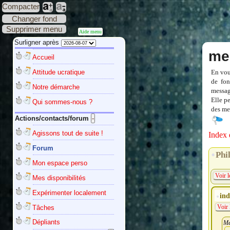
Compacter
Changer fond
Supprimer menu
Aide menu
Surligner après
me
Accueil
Attitude ucratique
En vou
de fon
Notre démarche
messag
Elle p
Qui sommes-nous ?
des mes
Actions/contacts/forum
Agissons tout de suite !
Index 
Forum
Phi
Mon espace perso
Voir l
Mes disponibilités
Expérimenter localement
ind
Tâches
Voir 
Dépliants
Me