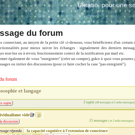
Ukratio
, pour une so
ssage du forum
s connectant, au moyen de la petite clé ci-dessous, vous bénéficierez d'un certain
ctionnalités pour mieux suivre les échanges : signalement des derniers messag
es non-lus ou à revoir, fonctionnement correct de la notification par mail etc.
ermet également de vous "enregistrer" (créer un compte), grâce à quoi vous pourrez 
sages ou initier des discussions (pour ce faire cocher la case "pas enregistré").
du forum
losophie et langage
3 sujets
(48 messages et 5 méta-messages
es sujets
ividualisme vide
15 messages
( et 2 méta-messages)
la discussion
la capacité cognitive à l'extension de conscience
ssage répondu :