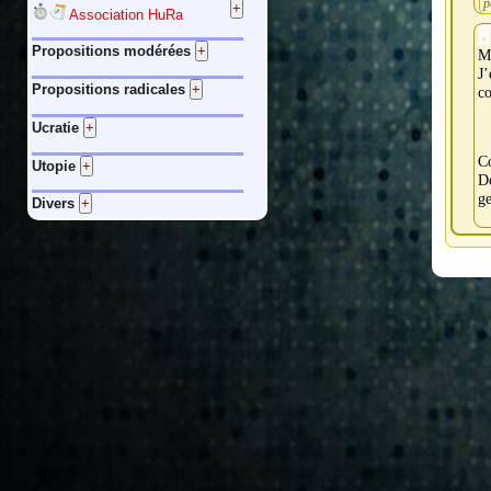
p
Association HuRa
Propositions modérées
Me
J
Propositions radicales
co
Ucratie
Co
Utopie
Do
ge
Divers