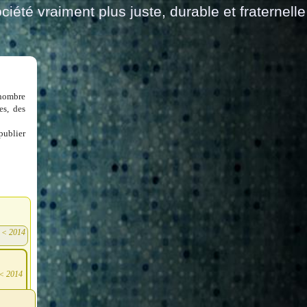
ciété vraiment plus juste, durable et fraternelle
 nombre
es, des
publier
<
2014
)
<
2014