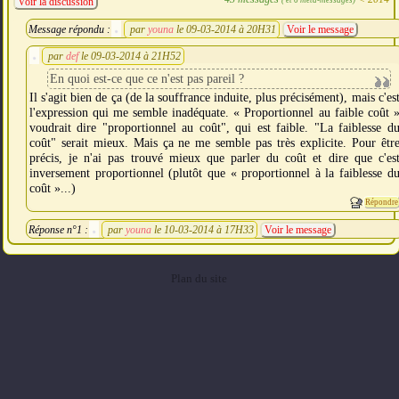
Voir la discussion
Message répondu :
par
youna
le 09-03-2014 à 20H31
Voir le message
par
def
le 09-03-2014 à 21H52
En quoi est-ce que ce n'est pas pareil ?
Il s'agit bien de ça (de la souffrance induite, plus précisément), mais c'es
l'expression qui me semble inadéquate. « Proportionnel au faible coût 
voudrait dire "proportionnel au coût", qui est faible. "La faiblesse d
coût" serait mieux. Mais ça ne me semble pas très explicite. Pour êtr
précis, je n'ai pas trouvé mieux que parler du coût et dire que c'es
inversement proportionnel (plutôt que « proportionnel à la faiblesse d
coût »...)
Répondre
Réponse n°1 :
par
youna
le 10-03-2014 à 17H33
Voir le message
Plan du site