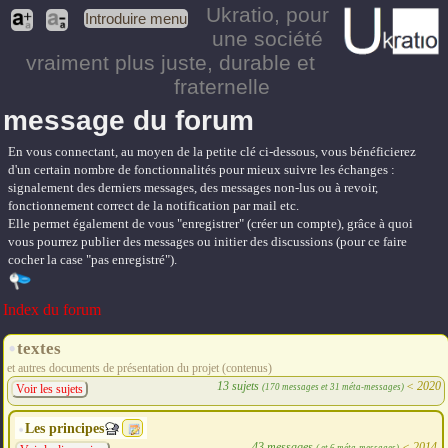
Ukratio
, pour
Introduire menu
une société
vraiment plus juste, durable et
fraternelle
message du forum
En vous connectant, au moyen de la petite clé ci-dessous, vous bénéficierez
d'un certain nombre de fonctionnalités pour mieux suivre les échanges :
signalement des derniers messages, des messages non-lus ou à revoir,
fonctionnement correct de la notification par mail etc.
Elle permet également de vous "enregistrer" (créer un compte), grâce à quoi
vous pourrez publier des messages ou initier des discussions (pour ce faire
cocher la case "pas enregistré").
Index du forum
textes
et autres documents de présentation du projet (contenus)
13 sujets
<
2020
(170 messages et 31 méta-messages)
Voir les sujets
Les principes
43 messages
<
2014
( et 6 méta-messages)