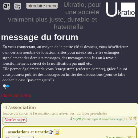
Ukratio
, pour
Introduire menu
une société
vraiment plus juste, durable et
fraternelle
message du forum
En vous connectant, au moyen de la petite clé ci-dessous, vous bénéficierez
d'un certain nombre de fonctionnalités pour mieux suivre les échanges :
signalement des derniers messages, des messages non-lus ou à revoir,
fonctionnement correct de la notification par mail etc.
Elle permet également de vous "enregistrer" (créer un compte), grâce à quoi
vous pourrez publier des messages ou initier des discussions (pour ce faire
cocher la case "pas enregistré").
Index du forum
L'association
Tout ce qui concerne l'association sans relever des rubriques précédentes
4 sujets
<
2015
(97 messages et 34 méta-messages)
Voir les sujets
associations et ucratie
5 messages
<
2014