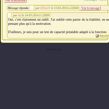
Voir la discussion
Message répondu :
par
HDen31
le 13-03-2014 à 22H40
Voir le message
par
def
le 14-03-2014 à 12H09
Oui, c'est clairement un oubli. J'ai oublié cette partie de la fiabilité, en n
pensant plus qu'à la motivation.
D'ailleurs, je suis pour un test de capacité préalable adapté à la fonction.
Répondre
Plan du site