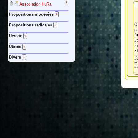
Association HuRa
Propositions modérées
On
Propositions radicales
de
f
Ucratie
Po
Si
Utopie
S
p
Divers
L
in