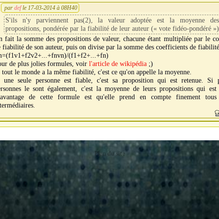
par
def
le 17-03-2014 à 08H40
S'ils n'y parviennent pas(2), la valeur adoptée est la moyenne des
propositions, pondérée par la fiabilité de leur auteur (« vote fidéo-pondéré »)
 fait la somme des propositions de valeur, chacune étant multipliée par le co
 fiabilité de son auteur, puis on divise par la somme des coefficients de fiabilité
m=(f1v1+f2v2+...+fnvn)/(f1+f2+...+fn)
ur de plus jolies formules, voir
l'article de wikipédia
;)
 tout le monde a la même fiabilité, c'est ce qu'on appelle la moyenne.
i une seule personne est fiable, c'est sa proposition qui est retenue. Si p
ersonnes le sont également, c'est la moyenne de leurs propositions qui est 
'avantage de cette formule est qu'elle prend en compte finement tous
termédiaires.
Plan du site