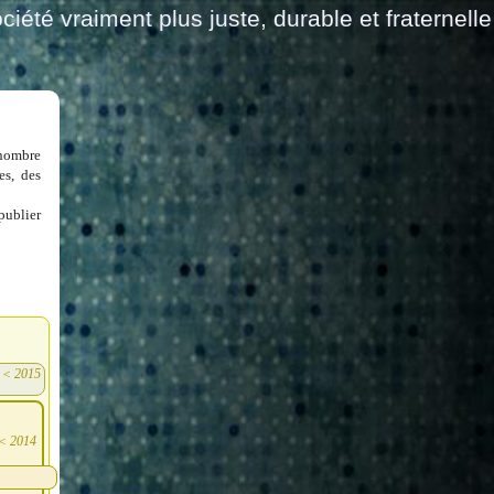
ciété vraiment plus juste, durable et fraternelle
 nombre
es, des
publier
<
2015
)
<
2014