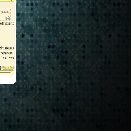
m3237
efficient
.
lusieurs
retenue.
 les cas
Répondre