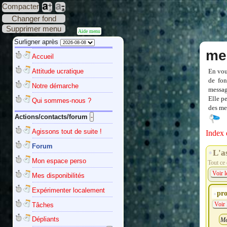
Compacter
Changer fond
Supprimer menu
Aide menu
Surligner après
me
Accueil
Attitude ucratique
En vou
de fon
Notre démarche
messag
Elle p
Qui sommes-nous ?
des mes
Actions/contacts/forum
Agissons tout de suite !
Index 
Forum
L'a
Mon espace perso
Tout ce 
Voir l
Mes disponibilités
Expérimenter localement
pro
Tâches
Voir 
Dépliants
Me