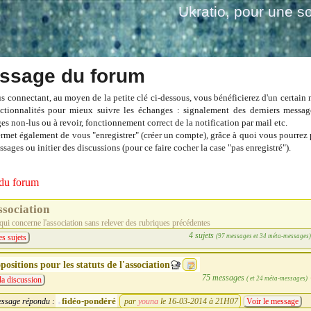
Ukratio
, pour une so
ssage du forum
s connectant, au moyen de la petite clé ci-dessous, vous bénéficierez d'un certain
ctionnalités pour mieux suivre les échanges : signalement des derniers messag
es non-lus ou à revoir, fonctionnement correct de la notification par mail etc.
ermet également de vous "enregistrer" (créer un compte), grâce à quoi vous pourrez 
sages ou initier des discussions (pour ce faire cocher la case "pas enregistré").
du forum
ssociation
qui concerne l'association sans relever des rubriques précédentes
4 sujets
(97 messages et 34 méta-messages
es sujets
positions pour les statuts de l'association
75 messages
( et 24 méta-messages)
la discussion
fidéo-pondéré
ssage répondu :
par
youna
le 16-03-2014 à 21H07
Voir le message