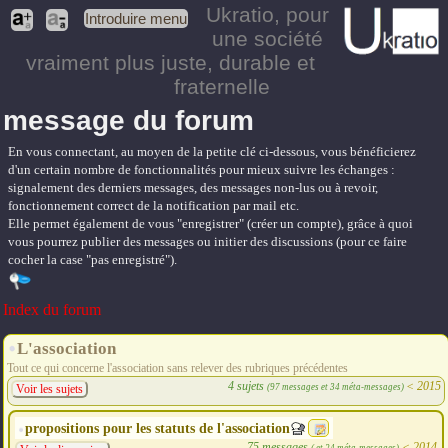
Ukratio
, pour
Introduire menu
une société
vraiment plus juste, durable et
fraternelle
message du forum
En vous connectant, au moyen de la petite clé ci-dessous, vous bénéficierez
d'un certain nombre de fonctionnalités pour mieux suivre les échanges :
signalement des derniers messages, des messages non-lus ou à revoir,
fonctionnement correct de la notification par mail etc.
Elle permet également de vous "enregistrer" (créer un compte), grâce à quoi
vous pourrez publier des messages ou initier des discussions (pour ce faire
cocher la case "pas enregistré").
Index du forum
L'association
Tout ce qui concerne l'association sans relever des rubriques précédentes
4 sujets
<
2015
(97 messages et 34 méta-messages)
Voir les sujets
propositions pour les statuts de l'association
75 messages
<
2014
( et 24 méta-messages)