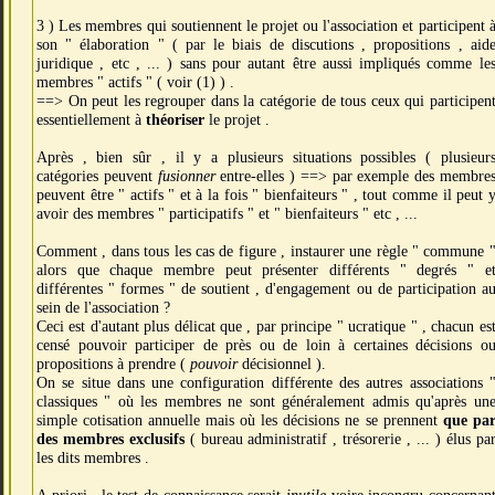
3 ) Les membres qui soutiennent le projet ou l'association et participent 
son " élaboration " ( par le biais de discutions , propositions , aid
juridique , etc , ... ) sans pour autant être aussi impliqués comme le
membres " actifs " ( voir (1) ) .
==> On peut les regrouper dans la catégorie de tous ceux qui participen
essentiellement à
théoriser
le projet .
Après , bien sûr , il y a plusieurs situations possibles ( plusieur
catégories peuvent
fusionner
entre-elles ) ==> par exemple des membre
peuvent être " actifs " et à la fois " bienfaiteurs " , tout comme il peut 
avoir des membres " participatifs " et " bienfaiteurs " etc , ...
Comment , dans tous les cas de figure , instaurer une règle " commune 
alors que chaque membre peut présenter différents " degrés " e
différentes " formes " de soutient , d'engagement ou de participation a
sein de l'association ?
Ceci est d'autant plus délicat que , par principe " ucratique " , chacun es
censé pouvoir participer de près ou de loin à certaines décisions o
propositions à prendre (
pouvoir
décisionnel ).
On se situe dans une configuration différente des autres associations 
classiques " où les membres ne sont généralement admis qu'après un
simple cotisation annuelle mais où les décisions ne se prennent
que pa
des membres exclusifs
( bureau administratif , trésorerie , ... ) élus pa
les dits membres .
A priori , le test de connaissance serait
inutile
voire incongru concernan