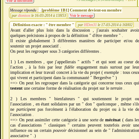
Voir la discussion
[problème 1B1] Comment devient-on membre
Message répondu :
par
dionisos
le 16-03-2014 à 13H53
Voir le message
Définition exacte : " être membre "
par
HDen31
le 17-03-2014 à 16H02
Avant d'aller plus loin dans la discussion , j'aurais souhaiter avoi
quelques précisions à propos de la définition " d'être membre " .
Il existe globalement 3 différentes manières de participer et/ou d
soutenir un projet associatif .
On peut les regrouper sous 3 catégories différentes .
1 ) Les membres , que j'appellerais " actifs " et qui sont au coeur d
l'action , à la fois par leur
fidèle
engagement mais surtout par leu
implication et leur travail concret à la vie du projet ( exemple : tous ceu
qui vivent et participent dans la communauté " Bergerêve " )
==> On peut les regrouper dans la catégorie qui concerne tous ceux qu
testent
une certaine forme de réalisation du projet sur le
terrain
.
2 ) Les membres " bienfaiteurs " qui soutiennent le projet o
l'association , en étant solidaires par un " don " quelconque , même s'il
ne
participent
pas forcément à l'élaboration du projet ou à la vie d
l'association .
==> On peut assimiler cette catégorie à une sorte de
mécénat
( dans le
cas d'associations " classiques " certains peuvent toutefois avoir un
influence ou un certain
pouvoir
décisionnel au sein de " l'administratio
associative " .)