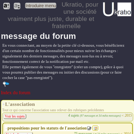
Ukratio
, pour
Introduire menu
une société
vraiment plus juste, durable et
fraternelle
message du forum
En vous connectant, au moyen de la petite clé ci-dessous, vous bénéficierez
d'un certain nombre de fonctionnalités pour mieux suivre les échanges :
signalement des derniers messages, des messages non-lus ou à revoir,
fonctionnement correct de la notification par mail etc.
Elle permet également de vous "enregistrer" (créer un compte), grâce à quoi
vous pourrez publier des messages ou initier des discussions (pour ce faire
cocher la case "pas enregistré").
Index du forum
L'association
Tout ce qui concerne l'association sans relever des rubriques précédentes
4 sujets
<
2015
(97 messages et 34 méta-messages)
Voir les sujets
propositions pour les statuts de l'association
75 messages
<
2014
( et 24 méta-messages)