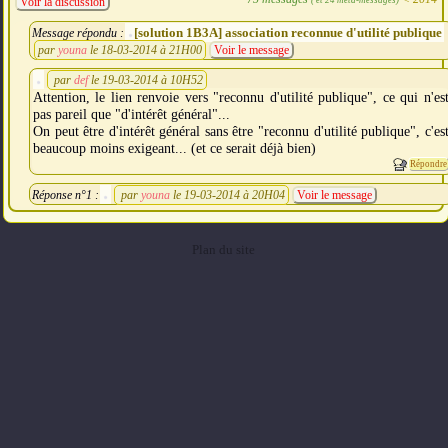
Voir la discussion
[solution 1B3A] association reconnue d'utilité publique
Message répondu :
par
youna
le 18-03-2014 à 21H00
Voir le message
par
def
le 19-03-2014 à 10H52
Attention, le lien renvoie vers "reconnu d'utilité publique", ce qui n'es
pas pareil que "d'intérêt général"...
On peut être d'intérêt général sans être "reconnu d'utilité publique", c'es
beaucoup moins exigeant... (et ce serait déjà bien)
Répondre
Réponse n°1 :
par
youna
le 19-03-2014 à 20H04
Voir le message
Plan du site