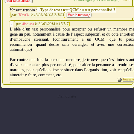
Voir la discussion
Type de test : test QCM ou test personnalisé ?
Message répondu :
par
HDen31
le 18-03-2014 à 21H03
Voir le message
par
dionisos
le 21-03-2014 à 17H17
L’idée d’un test personnalisé pour accepter ou refuser un membre m
gêne un peu, notamment à cause de l’aspect subjectif, et du coté entretie
d’embauche stressant. (contrairement à un QCM, que tu peu
recommencer quand désiré sans déranger, et avec une correctio
automatique)
Par contre une fois la personne membre, je trouve que c’est intéressan
d’avoir un contact plus personnalisé, pour aider la personne à prendre se
marques, pour qu’elle puisse se situer dans l’organisation, voir ce qu’ell
aimerait y faire, comment, etc.
Répondre
Plan du site