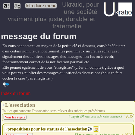
Ukratio
, pour
Introduire menu
une société
vraiment plus juste, durable et
fraternelle
message du forum
En vous connectant, au moyen de la petite clé ci-dessous, vous bénéficierez
d'un certain nombre de fonctionnalités pour mieux suivre les échanges :
signalement des derniers messages, des messages non-lus ou à revoir,
fonctionnement correct de la notification par mail etc.
Elle permet également de vous "enregistrer" (créer un compte), grâce à quoi
vous pourrez publier des messages ou initier des discussions (pour ce faire
cocher la case "pas enregistré").
Index du forum
L'association
Tout ce qui concerne l'association sans relever des rubriques précédentes
4 sujets
<
2015
(97 messages et 34 méta-messages)
Voir les sujets
propositions pour les statuts de l'association
75 messages
<
2014
( et 24 méta-messages)