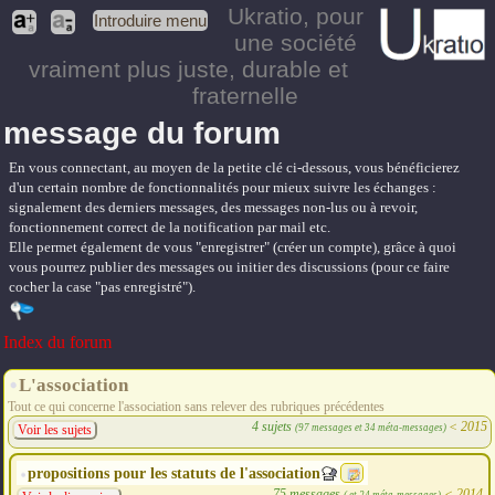
Ukratio
, pour
Introduire menu
une société
vraiment plus juste, durable et
fraternelle
message du forum
En vous connectant, au moyen de la petite clé ci-dessous, vous bénéficierez
d'un certain nombre de fonctionnalités pour mieux suivre les échanges :
signalement des derniers messages, des messages non-lus ou à revoir,
fonctionnement correct de la notification par mail etc.
Elle permet également de vous "enregistrer" (créer un compte), grâce à quoi
vous pourrez publier des messages ou initier des discussions (pour ce faire
cocher la case "pas enregistré").
Index du forum
L'association
Tout ce qui concerne l'association sans relever des rubriques précédentes
4 sujets
<
2015
(97 messages et 34 méta-messages)
Voir les sujets
propositions pour les statuts de l'association
75 messages
<
2014
( et 24 méta-messages)