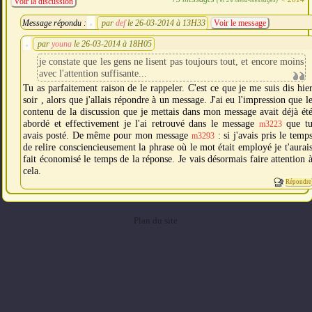
Voir la discussion
Message répondu :
par
def
le 26-03-2014 à 13H33
Voir le message
par
youna
le 26-03-2014 à 18H05
je constate que les gens ne lisent pas toujours tout, et encore moins
avec l'attention suffisante...
Tu as parfaitement raison de le rappeler. C'est ce que je me suis dis hie
soir , alors que j'allais répondre à un message. J'ai eu l'impression que l
contenu de la discussion que je mettais dans mon message avait déjà ét
abordé et effectivement je l'ai retrouvé dans le message
que t
m3223
avais posté. De même pour mon message
: si j'avais pris le temp
m3293
de relire consciencieusement la phrase où le mot était employé je t'aurai
fait économisé le temps de la réponse. Je vais désormais faire attention 
cela.
Répondre
Plan du site