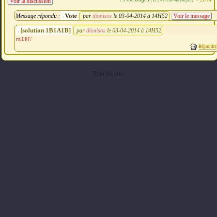
Voir la discussion
Vote
Message répondu :
par
dionisos
le 03-04-2014 à 14H52
Voir le message
[solution 1B1A1B]
par
dionisos
le 03-04-2014 à 14H52
m3307
Répondre
Plan du site