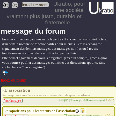
Ukratio
, pour
Introduire menu
une société
vraiment plus juste, durable et
fraternelle
message du forum
En vous connectant, au moyen de la petite clé ci-dessous, vous bénéficierez
d'un certain nombre de fonctionnalités pour mieux suivre les échanges :
signalement des derniers messages, des messages non-lus ou à revoir,
fonctionnement correct de la notification par mail etc.
Elle permet également de vous "enregistrer" (créer un compte), grâce à quoi
vous pourrez publier des messages ou initier des discussions (pour ce faire
cocher la case "pas enregistré").
Index du forum
L'association
Tout ce qui concerne l'association sans relever des rubriques précédentes
4 sujets
<
2015
(97 messages et 34 méta-messages)
Voir les sujets
propositions pour les statuts de l'association
75 messages
<
2014
( et 24 méta-messages)