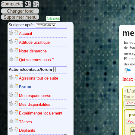
Compacter
Changer fond
Supprimer menu
Aide menu
Surligner après
me
Accueil
Attitude ucratique
En vou
de fon
Notre démarche
messag
Elle p
Qui sommes-nous ?
des mes
Actions/contacts/forum
Agissons tout de suite !
Index 
Forum
L'a
Mon espace perso
Tout ce 
Voir l
Mes disponibilités
Expérimenter localement
pro
Tâches
Voir 
Dépliants
Me