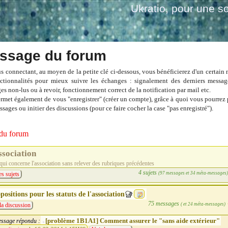
Ukratio
, pour une so
ssage du forum
s connectant, au moyen de la petite clé ci-dessous, vous bénéficierez d'un certain
ctionnalités pour mieux suivre les échanges : signalement des derniers messag
es non-lus ou à revoir, fonctionnement correct de la notification par mail etc.
ermet également de vous "enregistrer" (créer un compte), grâce à quoi vous pourrez 
sages ou initier des discussions (pour ce faire cocher la case "pas enregistré").
du forum
ssociation
qui concerne l'association sans relever des rubriques précédentes
4 sujets
(97 messages et 34 méta-messages
es sujets
positions pour les statuts de l'association
75 messages
( et 24 méta-messages)
la discussion
[problème 1B1A1] Comment assurer le "sans aide extérieur"
ssage répondu :