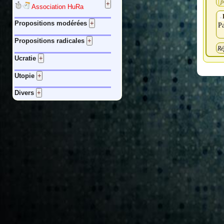
p
Association HuRa
Propositions modérées
P
Propositions radicales
Ré
Ucratie
Utopie
Divers