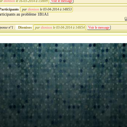
ar
dionisos
le 16-03-2014 à 15H09
Voir le message
Participants
par
dionisos
le 03-04-2014 à 14H53
articipants au problème 1B1A1
Dionisos
ponse n°1 :
par
dionisos
le 03-04-2014 à 14H54
Voir le message
Plan du site