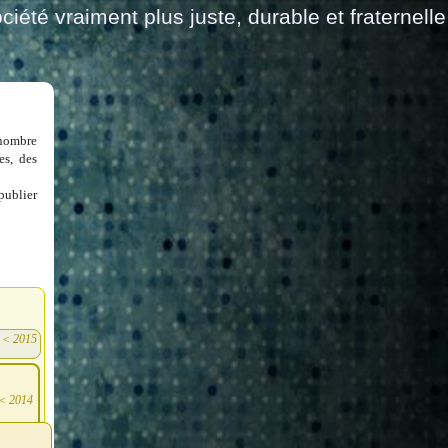
ciété vraiment plus juste, durable et fraternelle
 nombre
es, des
publier
<
2015
)
<
2014