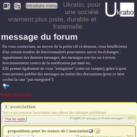
Ukratio
, pour
Introduire menu
une société
vraiment plus juste, durable et
fraternelle
message du forum
En vous connectant, au moyen de la petite clé ci-dessous, vous bénéficierez
d'un certain nombre de fonctionnalités pour mieux suivre les échanges :
signalement des derniers messages, des messages non-lus ou à revoir,
fonctionnement correct de la notification par mail etc.
Elle permet également de vous "enregistrer" (créer un compte), grâce à quoi
vous pourrez publier des messages ou initier des discussions (pour ce faire
cocher la case "pas enregistré").
Index du forum
L'association
Tout ce qui concerne l'association sans relever des rubriques précédentes
4 sujets
<
2015
(97 messages et 34 méta-messages)
Voir les sujets
propositions pour les statuts de l'association
75 messages
<
2014
( et 24 méta-messages)