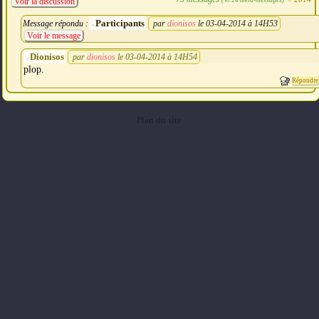
Voir la discussion
Participants
Message répondu :
par
dionisos
le 03-04-2014 à 14H53
Voir le message
Dionisos
par
dionisos
le 03-04-2014 à 14H54
plop.
Répondre
Plan du site