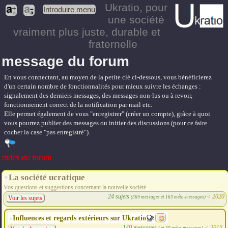
Ukratio
, pour
Introduire menu
une société
vraiment plus juste, durable et
fraternelle
message du forum
En vous connectant, au moyen de la petite clé ci-dessous, vous bénéficierez
d'un certain nombre de fonctionnalités pour mieux suivre les échanges :
signalement des derniers messages, des messages non-lus ou à revoir,
fonctionnement correct de la notification par mail etc.
Elle permet également de vous "enregistrer" (créer un compte), grâce à quoi
vous pourrez publier des messages ou initier des discussions (pour ce faire
cocher la case "pas enregistré").
Index du forum
La société ucratique
Vos questions et suggestions concernant la nouvelle société
24 sujets
<
2020
(369 messages et 163 méta-messages)
Voir les sujets
Influences et regards extérieurs sur Ukratio
140 messages
<
2015
( et 30 méta-messages)