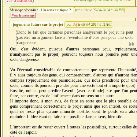
Voir la discussion
Un sens critique ?
Message répondu :
par
suriv
le 07-04-2014 à 20H58
Voir le message
jugements futurs sur le projet
par
def
le 08-04-2014 à 11H01
Donc le fait que certaines personnes analyseront le projet ne peut
pas être un argument face à l’éventualité d’être pris pour une secte
dangereuse.
Oui, c'est évident, puisque d'autres personnes (qui, typiquement
n'analyseront pas le projet) pourront toujours nous prendre pour un
secte dangereuse.
Vu l'éventail considérable de comportements que représente l'humanité
il y aura toujours des gens, qui comprendront, d'autres qui n'auront rie
compris (typiquement des paranoïaques, qui nous prendront pour un
secte, comme ils pourront prendre pour une secte tout et n'importe quoi).
Ensuite, nul ne peut prédire l'avenir (avec certitude). Ce que l'on peu
faire, par contre, est de l'influencer dans un sens ou un autre.
Il importe donc, à mon avis, de faire en sorte que le plus possible d
gens comprennent correctement le projet ainsi que son intérêt, de sort
qu'il ne reste plus qu'une minorité hostile, dont le poids sera alor
moindre. L'idée étant de faire son possible dans ce sens, bien sûr.
L'important est de rester ouvert à toutes les possibilités, surtout celles d
côté de l'espoir.