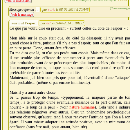
Voir la discussion
( 2 méta-messages
Message répondu :
par
suriv
le 08-04-2014 à 20H46
Voir le message
surtout l'espoir
par
def
le 09-04-2014 à 10H57
Ce que j'ai voulu dire en précisant « surtout celles du côté de l'espoir » :
Mon idée sur le coup était que, du côté du désespoir, il n'y avait pa
grand chose à faire, puisque s'il n'y a pas d'espoir, tout ce que l'on fait es
en pure perte. Donc, autant être efficace.
Tu me dira que là, tu n'as pas perdu tout espoir. Mais même dans ce cas
il me semble plus efficace de commencer à parer aux éventualités le
plus probables avant de se préoccuper des plus improbables ; du moins s
l'on manque de temps, puisque nous sommes d'accord pour dire qu'il es
préférable de parer à toutes les éventualités.
Maintenant, j'ai bien compris que pour toi, l'éventualité d'une "attaque
était probable... (même si pas encore imminente).
Mais il y a aussi autre chose.
Si tu passes trop de temps, -typiquement: la majeure partie de to
temps), à te protéger d'une éventuelle nuisance de la part d'autrui, cel
nourrit « le loup de la peur » (voir
nature humaine
). Cela tend à induir
des relations négatives avec autrui. C'est un phénomène psychologiqu
souvent observé, qu'autrui tend à nous renvoyer l'attitude que l'on a à so
égard. Il vaut mieux adopter une attitude positive, avec un minimum d
confiance (sans être naïf, pour autant, bien sûr).