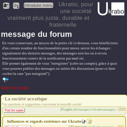
Ukratio
, pour
Introduire menu
une société
vraiment plus juste, durable et
fraternelle
message du forum
En vous connectant, au moyen de la petite clé ci-dessous, vous bénéficierez
d'un certain nombre de fonctionnalités pour mieux suivre les échanges :
signalement des derniers messages, des messages non-lus ou à revoir,
fonctionnement correct de la notification par mail etc.
Elle permet également de vous "enregistrer" (créer un compte), grâce à quoi
vous pourrez publier des messages ou initier des discussions (pour ce faire
cocher la case "pas enregistré").
Index du forum
La société ucratique
Vos questions et suggestions concernant la nouvelle société
24 sujets
<
2020
(369 messages et 163 méta-messages)
Voir les sujets
Influences et regards extérieurs sur Ukratio
140 messages
<
2015
( et 30 méta-messages)