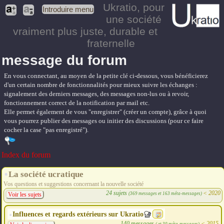
Ukratio
, pour
Introduire menu
une société
vraiment plus juste, durable et
fraternelle
message du forum
En vous connectant, au moyen de la petite clé ci-dessous, vous bénéficierez
d'un certain nombre de fonctionnalités pour mieux suivre les échanges :
signalement des derniers messages, des messages non-lus ou à revoir,
fonctionnement correct de la notification par mail etc.
Elle permet également de vous "enregistrer" (créer un compte), grâce à quoi
vous pourrez publier des messages ou initier des discussions (pour ce faire
cocher la case "pas enregistré").
Index du forum
La société ucratique
Vos questions et suggestions concernant la nouvelle société
24 sujets
<
2020
(369 messages et 163 méta-messages)
Voir les sujets
Influences et regards extérieurs sur Ukratio
140 messages
<
2015
( et 30 méta-messages)