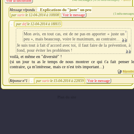
Voir la discussion
Explications du "juste" un peu
Message répondu :
( 5 méta-messages
par
suriv
le 12-04-2014 à 10H08
Voir le message
par
def
le 12-04-2014 à 18H15
Mon avis, en tout cas, est de ne pas en apporter « juste un
peu », mais beaucoup, voire le maximum, au contraire...
Je suis tout à fait d’accord avec toi, il faut faire de la prévention, à
fond, pour éviter les problèmes !
voilà, et même en "diversité" !
(si un jour tu as le temps de nous montrer ce qui t'a fait penser l
contraire, ça m'intéresse, mais ce n'est très important...)
Répondre
Réponse n°1 :
par
suriv
le 15-04-2014 à 22H59
Voir le message
Plan du site