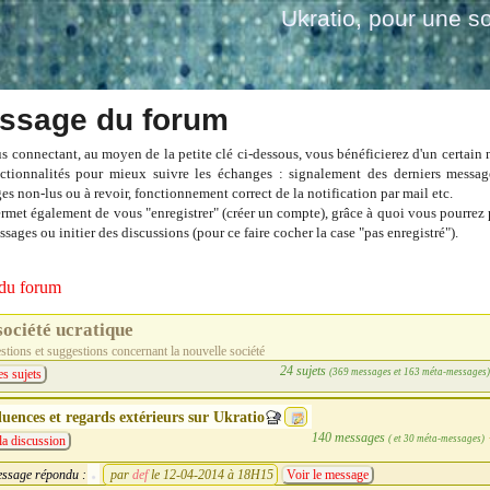
Ukratio
, pour une so
ssage du forum
s connectant, au moyen de la petite clé ci-dessous, vous bénéficierez d'un certain
ctionnalités pour mieux suivre les échanges : signalement des derniers messag
es non-lus ou à revoir, fonctionnement correct de la notification par mail etc.
ermet également de vous "enregistrer" (créer un compte), grâce à quoi vous pourrez 
sages ou initier des discussions (pour ce faire cocher la case "pas enregistré").
du forum
société ucratique
tions et suggestions concernant la nouvelle société
24 sujets
(369 messages et 163 méta-messages
es sujets
luences et regards extérieurs sur Ukratio
140 messages
( et 30 méta-messages)
la discussion
ssage répondu :
par
def
le 12-04-2014 à 18H15
Voir le message