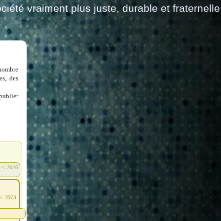
ciété vraiment plus juste, durable et fraternelle
 nombre
es, des
publier
<
2020
)
<
2015