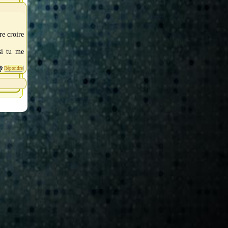
re croire
si tu me
Répondre