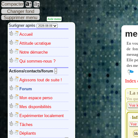
Compacter
Changer fond
Supprimer menu
Aide menu
Surligner après
me
Accueil
Attitude ucratique
En vou
de fon
Notre démarche
messag
Elle p
Qui sommes-nous ?
des mes
Actions/contacts/forum
Agissons tout de suite !
Index 
Forum
La 
Mon espace perso
Vos ques
Voir l
Mes disponibilités
Expérimenter localement
Inf
Tâches
Voir 
Dépliants
Me