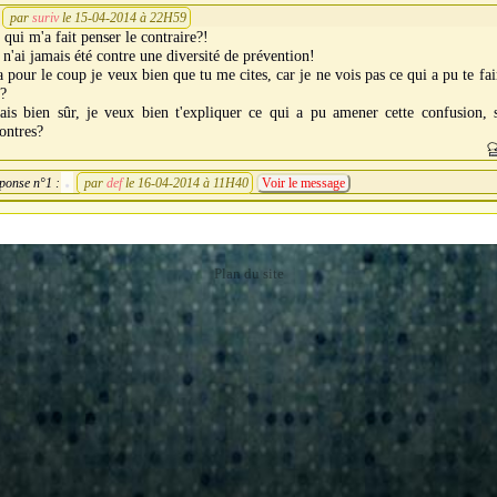
par
suriv
le 15-04-2014 à 22H59
 qui m'a fait penser le contraire?!
 n'ai jamais été contre une diversité de prévention!
 pour le coup je veux bien que tu me cites, car je ne vois pas ce qui a pu te fai
?
ais bien sûr, je veux bien t'expliquer ce qui a pu amener cette confusion, 
ontres?
ponse n°1 :
par
def
le 16-04-2014 à 11H40
Voir le message
Plan du site