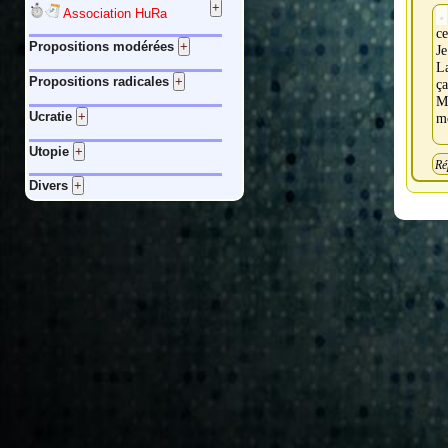
Association HuRa
ce
Propositions modérées
Je
La
Propositions radicales
ça
M
Ucratie
m
Utopie
Ré
Divers