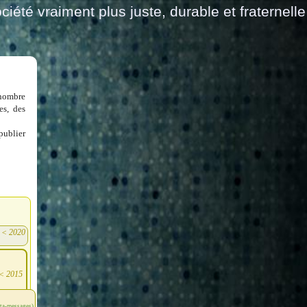
ciété vraiment plus juste, durable et fraternelle
 nombre
es, des
publier
<
2020
)
<
2015
éta-messages)