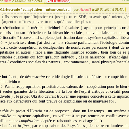
ar
suriv
le 15-04-2014 à 22H31
Voir le message
Méritocratie / compétition = même combat .
par
HDen31
le 20-04-2014 à 01H35
-Ils pensent que l’injustice est juste (« tu es SDF, tu avais qu’à mieux gér
argent ». « Tu es pauvre, tu n’as qu’à travailler plus ».
 rétribution au " mérite individuel " ( salaire ) ayant pour principal corol
valorisation sur l'échelle de la hiérarchie sociale , on voit clairement pour
ritocratie " trouve ainsi sa pleine justification dans le système capitaliste libéra
> « je mérite , donc j'ai droit à ... » résume parfaitement l'idéologie domi
urrit cette
compétition
et déculpabilise de nombreuses personnes ( dont de 
pitalistes en autres ) face à une flagrante injustice sociale , bien loin de se 
ritables questions qui font qu'aucun individu , dès sa naissance , n'étant égal
tres ( conditions sociales des parents , environnement , santé physique/mentale 
.
 but étant , de
déconstruire
cette idéologie illusoire et néfaste : « compétition 
 l'individu » .
> Par la réappropriation prioritaire des valeurs de " coopération pour le bi
( seules garantes de la libération , à la fois de l'esprit critique et créatif po
dividu ) , le projet Ukratio devrait trouver une réponse concrète à cette injustic
face aux détracteurs qui font preuve de scepticisme ou de mauvaise foi .
 rôle du projet d'Ukratio est de proposer , dans un 1er temps , un système a
rallèle
au système capitaliste , en veillant à ne pas rentrer en conflit avec c
ailleurs une
coopération
adaptée et raisonnée est envisageable )
e but étant
in fine
, par comparaison des 2 systèmes , de mettre en lumière l'i