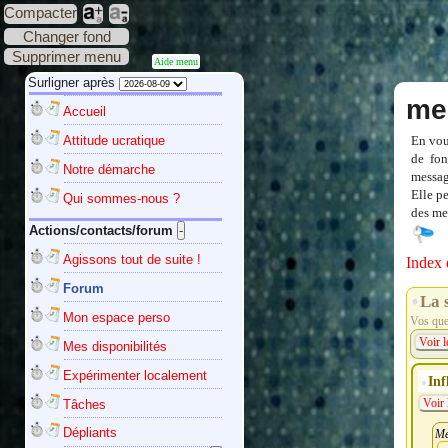
Compacter
Changer fond
Supprimer menu
Aide menu
Surligner après
me
Accueil
Attitude ucratique
En vou
de fon
Notre démarche
messag
Elle p
Qui sommes-nous ?
des mes
Actions/contacts/forum
Agissons tout de suite !
Index 
Forum
La 
Mon espace perso
Vos ques
Voir l
Mes disponibilités
Expérimenter localement
Inf
Tâches
Voir 
Dépliants
Me