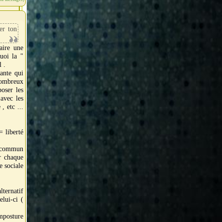
er ton
aire une
quoi la "
l .
nante qui
nombreux
poser les
 avec les
, etc ...
= liberté
en commun
ur chaque
e sociale
lternatif
elui-ci (
mposture