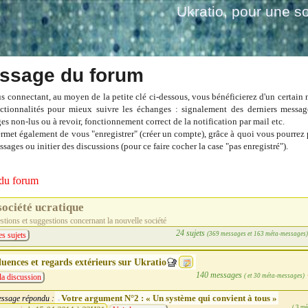
Ukratio
, pour une so
ssage du forum
s connectant, au moyen de la petite clé ci-dessous, vous bénéficierez d'un certain
ctionnalités pour mieux suivre les échanges : signalement des derniers messag
es non-lus ou à revoir, fonctionnement correct de la notification par mail etc.
ermet également de vous "enregistrer" (créer un compte), grâce à quoi vous pourrez 
sages ou initier des discussions (pour ce faire cocher la case "pas enregistré").
du forum
société ucratique
tions et suggestions concernant la nouvelle société
24 sujets
(369 messages et 163 méta-messages
es sujets
luences et regards extérieurs sur Ukratio
140 messages
( et 30 méta-messages)
la discussion
Votre argument N°2 : « Un système qui convient à tous »
ssage répondu :
( 3 m