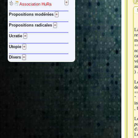
p
Association HuRa
Propositions modérées
Propositions radicales
La
re
Ucratie
mé
==
Utopie
no
ca
Divers
vé
au
) 
Le
de
==
" 
in
, 
Le
pa
d'
L