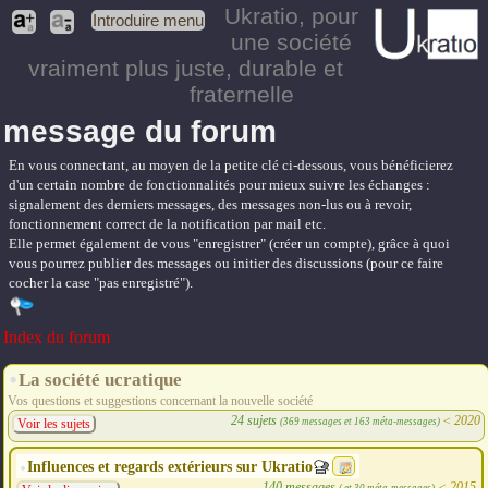
Ukratio
, pour
Introduire menu
une société
vraiment plus juste, durable et
fraternelle
message du forum
En vous connectant, au moyen de la petite clé ci-dessous, vous bénéficierez
d'un certain nombre de fonctionnalités pour mieux suivre les échanges :
signalement des derniers messages, des messages non-lus ou à revoir,
fonctionnement correct de la notification par mail etc.
Elle permet également de vous "enregistrer" (créer un compte), grâce à quoi
vous pourrez publier des messages ou initier des discussions (pour ce faire
cocher la case "pas enregistré").
Index du forum
La société ucratique
Vos questions et suggestions concernant la nouvelle société
24 sujets
<
2020
(369 messages et 163 méta-messages)
Voir les sujets
Influences et regards extérieurs sur Ukratio
140 messages
<
2015
( et 30 méta-messages)