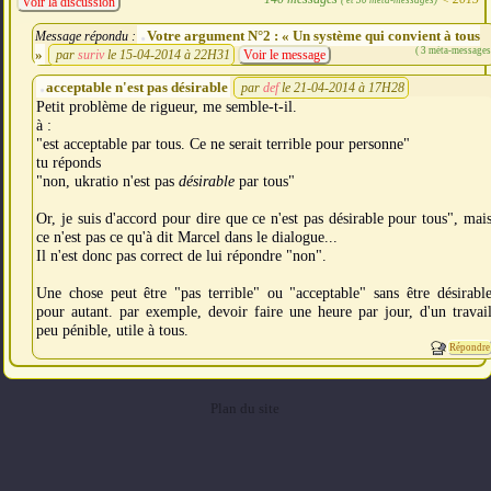
Voir la discussion
Votre argument N°2 : « Un système qui convient à tous
Message répondu :
( 3 méta-messages
»
par
suriv
le 15-04-2014 à 22H31
Voir le message
acceptable n'est pas désirable
par
def
le 21-04-2014 à 17H28
Petit problème de rigueur, me semble-t-il.
à :
"est acceptable par tous. Ce ne serait terrible pour personne"
tu réponds
"non, ukratio n'est pas
désirable
par tous"
Or, je suis d'accord pour dire que ce n'est pas désirable pour tous", mai
ce n'est pas ce qu'à dit Marcel dans le dialogue...
Il n'est donc pas correct de lui répondre "non".
Une chose peut être "pas terrible" ou "acceptable" sans être désirabl
pour autant. par exemple, devoir faire une heure par jour, d'un travai
peu pénible, utile à tous.
Répondre
Plan du site