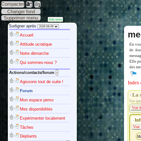
Compacter
Changer fond
Supprimer menu
Aide menu
Surligner après
me
Accueil
Attitude ucratique
En vou
de fon
Notre démarche
messag
Elle p
Qui sommes-nous ?
des mes
Actions/contacts/forum
Agissons tout de suite !
Index 
Forum
La 
Mon espace perso
Vos ques
Voir l
Mes disponibilités
Expérimenter localement
Inf
Tâches
Voir 
Dépliants
Me