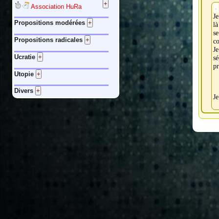
Association HuRa
Je
Propositions modérées
là
se
Propositions radicales
co
J
Ucratie
sé
pr
Utopie
Divers
Je