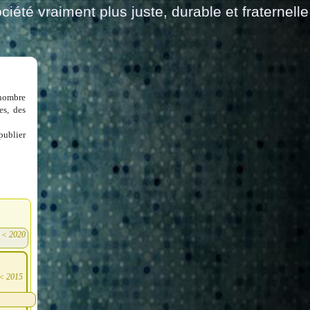
ciété vraiment plus juste, durable et fraternelle
 nombre
es, des
publier
<
2020
)
<
2015