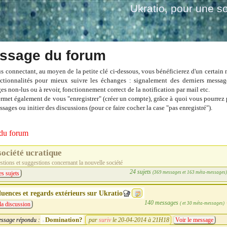
Ukratio
, pour une so
ssage du forum
s connectant, au moyen de la petite clé ci-dessous, vous bénéficierez d'un certain
ctionnalités pour mieux suivre les échanges : signalement des derniers messag
es non-lus ou à revoir, fonctionnement correct de la notification par mail etc.
ermet également de vous "enregistrer" (créer un compte), grâce à quoi vous pourrez 
sages ou initier des discussions (pour ce faire cocher la case "pas enregistré").
du forum
société ucratique
tions et suggestions concernant la nouvelle société
24 sujets
(369 messages et 163 méta-messages
es sujets
luences et regards extérieurs sur Ukratio
140 messages
( et 30 méta-messages)
la discussion
Domination?
ssage répondu :
par
suriv
le 20-04-2014 à 21H18
Voir le message