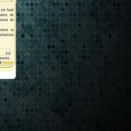
 est basé
attre, de
stion de
surer sa
olutions
ement).
Répondre