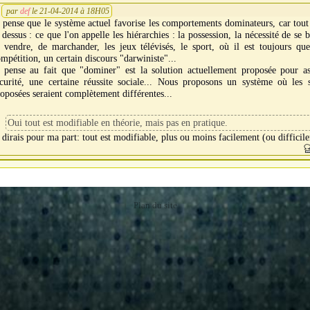
par
def
le 21-04-2014 à 18H05
 pense que le système actuel favorise les comportements dominateurs, car tout
 dessus : ce que l'on appelle les hiérarchies : la possession, la nécessité de se b
 vendre, de marchander, les jeux télévisés, le sport, où il est toujours que
mpétition, un certain discours "darwiniste"...
e pense au fait que "dominer" est la solution actuellement proposée pour as
curité, une certaine réussite sociale... Nous proposons un système où les s
oposées seraient complètement différentes...
Oui tout est modifiable en théorie, mais pas en pratique.
 dirais pour ma part: tout est modifiable, plus ou moins facilement (ou difficil
Plan du site