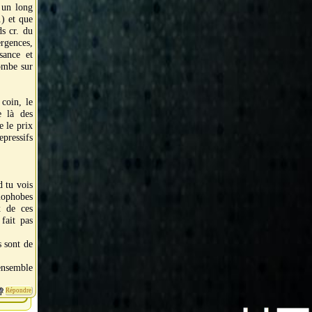
e un long
.) et que
ds cr. du
rgences,
sance et
tombe sur
 coin, le
e là des
e le prix
epressifs
d tu vois
mophobes
x de ces
fait pas
s sont de
ensemble
Répondre