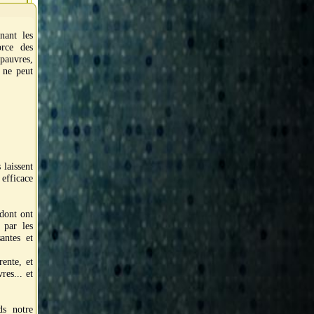
nant les
orce des
 pauvres,
n ne peut
 laissent
 efficace
 dont ont
 par les
santes et
rente, et
res... et
ds notre