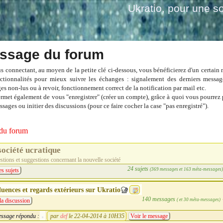
Ukratio
, pour une so
ssage du forum
s connectant, au moyen de la petite clé ci-dessous, vous bénéficierez d'un certain
ctionnalités pour mieux suivre les échanges : signalement des derniers messag
es non-lus ou à revoir, fonctionnement correct de la notification par mail etc.
ermet également de vous "enregistrer" (créer un compte), grâce à quoi vous pourrez 
sages ou initier des discussions (pour ce faire cocher la case "pas enregistré").
du forum
société ucratique
tions et suggestions concernant la nouvelle société
24 sujets
(369 messages et 163 méta-messages
es sujets
luences et regards extérieurs sur Ukratio
140 messages
( et 30 méta-messages)
la discussion
ssage répondu :
par
def
le 22-04-2014 à 10H35
Voir le message