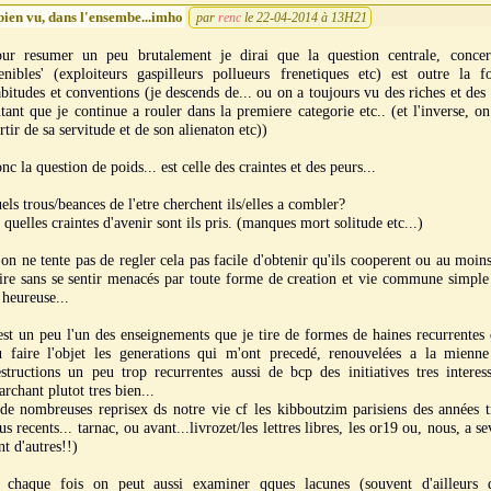
bien vu, dans l'ensembe...imho
par
renc
le 22-04-2014 à 13H21
our resumer un peu brutalement je dirai que la question centrale, concer
enibles' (exploiteurs gaspilleurs pollueurs frenetiques etc) est outre la f
bitudes et conventions (je descends de... ou on a toujours vu des riches et des
tant que je continue a rouler dans la premiere categorie etc.. (et l'inverse, o
rtir de sa servitude et de son alienaton etc))
nc la question de poids... est celle des craintes et des peurs...
els trous/beances de l'etre cherchent ils/elles a combler?
 quelles craintes d'avenir sont ils pris. (manques mort solitude etc...)
 on ne tente pas de regler cela pas facile d'obtenir qu'ils cooperent ou au moins
ire sans se sentir menacés par toute forme de creation et vie commune simple
 heureuse...
est un peu l'un des enseignements que je tire de formes de haines recurrentes
u faire l'objet les generations qui m'ont precedé, renouvelées a la mienne
structions un peu trop recurrentes aussi de bcp des initiatives tres interes
rchant plutot tres bien...
de nombreuses reprisex ds notre vie cf les kibboutzim parisiens des années t
us recents... tarnac, ou avant...livrozet/les lettres libres, les or19 ou, nous, a sev
nt d'autres!!)
t chaque fois on peut aussi examiner qques lacunes (souvent d'ailleurs 