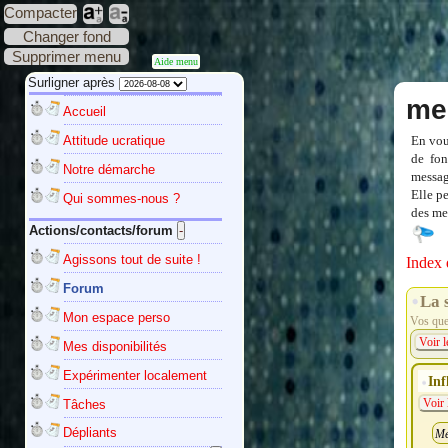
Compacter
Changer fond
Supprimer menu
Aide menu
Surligner après
me
Accueil
Attitude ucratique
En vou
de fon
Notre démarche
messag
Elle p
Qui sommes-nous ?
des mes
Actions/contacts/forum
Agissons tout de suite !
Index 
Forum
La 
Mon espace perso
Vos ques
Voir l
Mes disponibilités
Expérimenter localement
Inf
Tâches
Voir 
Dépliants
Me