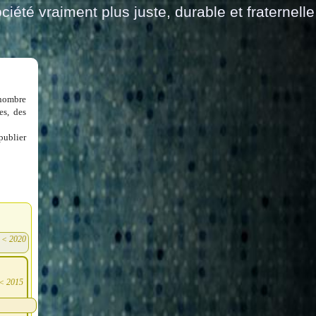
ciété vraiment plus juste, durable et fraternelle
 nombre
es, des
publier
<
2020
)
<
2015