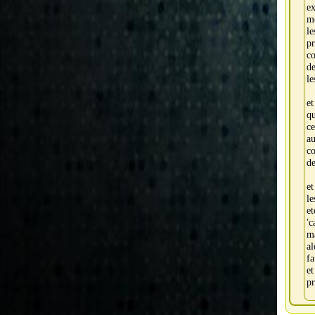
ex
mo
le
p
co
de
le
et
q
ce
au
co
de
et
l
e
'c
m
al
fa
e
pr