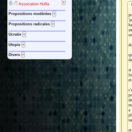
Association HuRa
.
Propositions modérées
p
'p
Propositions radicales
ha
au
Ucratie
so
Utopie
do
qu
Divers
ds
si
fa
et
c'
p
de
ma
a 
pl
ta
e