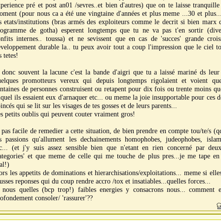
perience pré et post an01 /sevres..et bien d'autres) que on te laisse tranquill
ment (pour nous ca a été une vingtaine d'années et plus meme ...30 et plus..
s etats/institutions (bras armés des exploiteurs comme le decrit si bien marx 
rogramme de gotha) esperent longtemps que tu ne va pas t'en sortir (dive
nfits internes.. toussa) et ne sevissent que en cas de 'succes' grande crois
veloppement durable la.. tu peux avoir tout a coup l'impression que le ciel 
s tetes!
 donc souvent la lacune c'est la bande d'aigri que tu a laissé mariné ds leur
uelques promotteurs vereux qui depuis longtemps rigolaient et voient qu
ntaines de personnes construisent ou retapent pour dix fois ou trente moins qu
quel ils essaient eux d'arnaquer etc... ou meme la joie insupportable pour ces d
incés qui se lit sur les visages de tes gosses et de leurs parents...
s petits oublis qui peuvent couter vraiment gros!
 pas facile de remedier a cette situation, de bien prendre en compte tou/te/s (q
es passions qu'allument les dechainements homophobes, judeophobes, isla
tc... (et j'y suis assez sensible bien que n'etant en rien concerné par deu
ategories' et que meme de celle qui me touche de plus pres...je me tape en 
al!)
ors les appetits de dominations et hierarchisations/exploitations... meme si elle
usses reponses qui du coup rendre accro /tox et insatiables...quelles forces...
t nous quelles (bcp trop!) faibles energies y consacrons nous... comment 
ofondement consoler/ 'rassurer'??