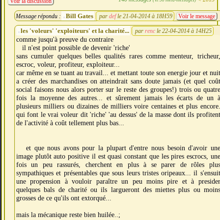
Voir la discussion
Bill Gates
Message répondu :
par
def
le 21-04-2014 à 18H59
Voir le message
les 'voleurs' 'exploiteurs' et la charité...
par
renc
le 22-04-2014 à 14H25
comme jusqu'à preuve du contraire
il n'est point possible de devenir 'riche'
sans cumuler quelques belles qualités rares comme menteur, tricheur
escroc, voleur, profiteur, exploiteur...
car même en se tuant au travail... et mettant toute son energie jour et nui
a créer des marchandises on atteindrait sans doute jamais (et quel coû
social faisons nous alors porter sur le reste des groupes!) trois ou quatr
fois la moyenne des autres... et sûrement jamais les écarts de un 
plusieurs milliers ou dizaines de milliers voire centaines et plus encore
qui font le vrai voleur dit 'riche' 'au dessus' de la masse dont ils profiten
de l'activité à coût tellement plus bas...
et que nous avons pour la plupart d'entre nous besoin d'avoir un
image plutôt auto positive il est quasi constant que les pires escrocs, un
fois un peu rassurés, cherchent en plus à se parer de rôles plu
sympathiques et présentables que sous leurs tristes oripeaux... il s'ensui
une propension à vouloir paraître un peu moins pire et à preside
quelques bals de charité ou ils largueront des miettes plus ou moin
grosses de ce qu'ils ont extorqué...
mais la mécanique reste bien huilée..;