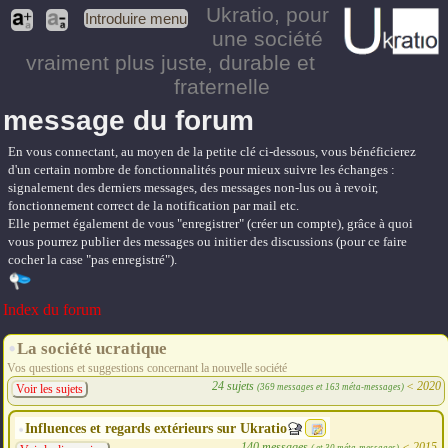
Ukratio
, pour
Introduire menu
une société
vraiment plus juste, durable et
fraternelle
message du forum
En vous connectant, au moyen de la petite clé ci-dessous, vous bénéficierez
d'un certain nombre de fonctionnalités pour mieux suivre les échanges :
signalement des derniers messages, des messages non-lus ou à revoir,
fonctionnement correct de la notification par mail etc.
Elle permet également de vous "enregistrer" (créer un compte), grâce à quoi
vous pourrez publier des messages ou initier des discussions (pour ce faire
cocher la case "pas enregistré").
Index du forum
La société ucratique
Vos questions et suggestions concernant la nouvelle société
24 sujets
<
2020
(369 messages et 163 méta-messages)
Voir les sujets
Influences et regards extérieurs sur Ukratio
140 messages
<
2015
( et 30 méta-messages)