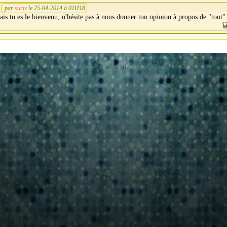
par
suriv
le 25-04-2014 à 01H18
is tu es le bienvenu, n'hésite pas à nous donner ton opinion à propos de "tout" 
Plan du site