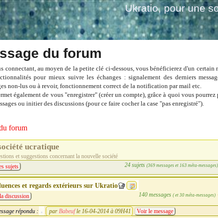
Ukratio
, pour une so
ssage du forum
s connectant, au moyen de la petite clé ci-dessous, vous bénéficierez d'un certain
ctionnalités pour mieux suivre les échanges : signalement des derniers messag
es non-lus ou à revoir, fonctionnement correct de la notification par mail etc.
ermet également de vous "enregistrer" (créer un compte), grâce à quoi vous pourrez 
sages ou initier des discussions (pour ce faire cocher la case "pas enregistré").
du forum
société ucratique
tions et suggestions concernant la nouvelle société
24 sujets
(369 messages et 163 méta-messages
es sujets
luences et regards extérieurs sur Ukratio
140 messages
( et 30 méta-messages)
la discussion
ssage répondu :
par
Babeuf
le 16-04-2014 à 09H41
Voir le message