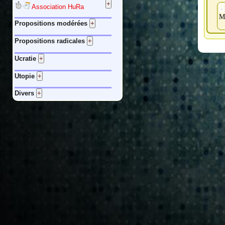
Association HuRa
Ma
Propositions modérées
Propositions radicales
Ucratie
Utopie
Divers