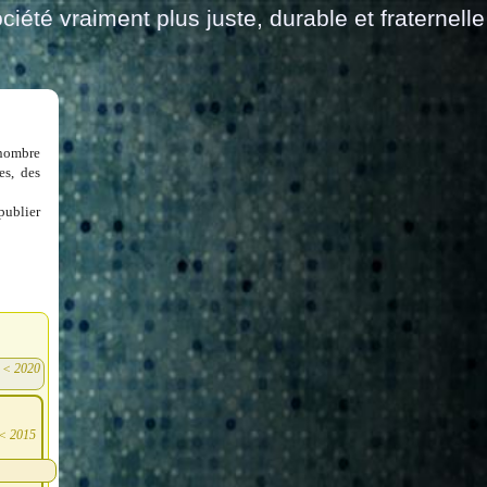
ciété vraiment plus juste, durable et fraternelle
 nombre
es, des
publier
<
2020
)
<
2015