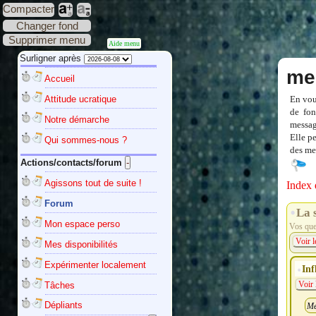
Compacter
Changer fond
Supprimer menu
Aide menu
Surligner après
me
Accueil
Attitude ucratique
En vou
de fon
Notre démarche
messag
Elle p
Qui sommes-nous ?
des mes
Actions/contacts/forum
Agissons tout de suite !
Index 
Forum
La 
Mon espace perso
Vos ques
Voir l
Mes disponibilités
Expérimenter localement
Inf
Tâches
Voir 
Dépliants
Me