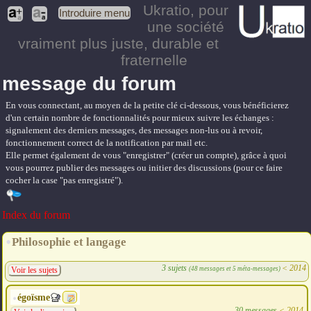
Ukratio
, pour
Introduire menu
une société
vraiment plus juste, durable et
fraternelle
message du forum
En vous connectant, au moyen de la petite clé ci-dessous, vous bénéficierez
d'un certain nombre de fonctionnalités pour mieux suivre les échanges :
signalement des derniers messages, des messages non-lus ou à revoir,
fonctionnement correct de la notification par mail etc.
Elle permet également de vous "enregistrer" (créer un compte), grâce à quoi
vous pourrez publier des messages ou initier des discussions (pour ce faire
cocher la case "pas enregistré").
Index du forum
Philosophie et langage
3 sujets
<
2014
(48 messages et 5 méta-messages)
Voir les sujets
égoïsme
30 messages
<
2014