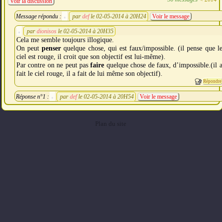
Voir la discussion
Message répondu :
par
def
le 02-05-2014 à 20H24
Voir le message
par
dionisos
le 02-05-2014 à 20H35
Cela me semble toujours illogique.
On peut
penser
quelque chose, qui est faux/impossible. (il pense que l
ciel est rouge, il croit que son objectif est lui-même).
Par contre on ne peut pas
faire
quelque chose de faux, d’impossible.(il 
fait le ciel rouge, il a fait de lui même son objectif).
Répondre
Réponse n°1 :
par
def
le 02-05-2014 à 20H54
Voir le message
Plan du site