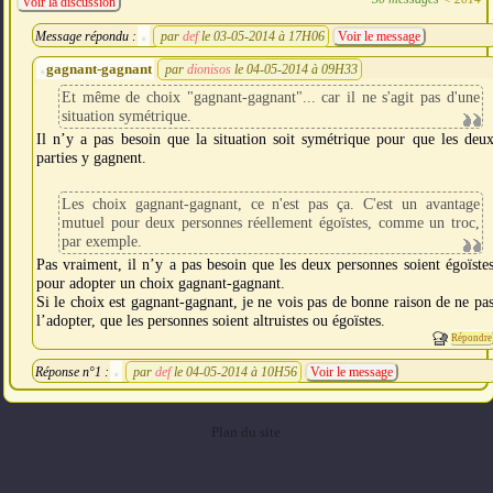
Voir la discussion
Message répondu :
par
def
le 03-05-2014 à 17H06
Voir le message
gagnant-gagnant
par
dionisos
le 04-05-2014 à 09H33
Et même de choix "gagnant-gagnant"... car il ne s'agit pas d'une
situation symétrique.
Il n’y a pas besoin que la situation soit symétrique pour que les deu
parties y gagnent.
Les choix gagnant-gagnant, ce n'est pas ça. C'est un avantage
mutuel pour deux personnes réellement égoïstes, comme un troc,
par exemple.
Pas vraiment, il n’y a pas besoin que les deux personnes soient égoïste
pour adopter un choix gagnant-gagnant.
Si le choix est gagnant-gagnant, je ne vois pas de bonne raison de ne pa
l’adopter, que les personnes soient altruistes ou égoïstes.
Répondre
Réponse n°1 :
par
def
le 04-05-2014 à 10H56
Voir le message
Plan du site