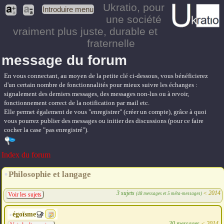
Ukratio
, pour
Introduire menu
une société
vraiment plus juste, durable et
fraternelle
message du forum
En vous connectant, au moyen de la petite clé ci-dessous, vous bénéficierez
d'un certain nombre de fonctionnalités pour mieux suivre les échanges :
signalement des derniers messages, des messages non-lus ou à revoir,
fonctionnement correct de la notification par mail etc.
Elle permet également de vous "enregistrer" (créer un compte), grâce à quoi
vous pourrez publier des messages ou initier des discussions (pour ce faire
cocher la case "pas enregistré").
Index du forum
Philosophie et langage
3 sujets
<
2014
(48 messages et 5 méta-messages)
Voir les sujets
égoïsme
30 messages
<
2014