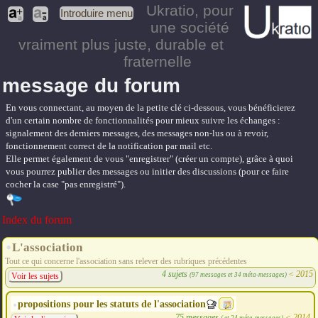
Ukratio
, pour
Introduire menu
une société
vraiment plus juste, durable et
fraternelle
message du forum
En vous connectant, au moyen de la petite clé ci-dessous, vous bénéficierez
d'un certain nombre de fonctionnalités pour mieux suivre les échanges :
signalement des derniers messages, des messages non-lus ou à revoir,
fonctionnement correct de la notification par mail etc.
Elle permet également de vous "enregistrer" (créer un compte), grâce à quoi
vous pourrez publier des messages ou initier des discussions (pour ce faire
cocher la case "pas enregistré").
Index du forum
L'association
Tout ce qui concerne l'association sans relever des rubriques précédentes
4 sujets
<
2015
(97 messages et 34 méta-messages)
Voir les sujets
propositions pour les statuts de l'association
75 messages
<
2014
( et 24 méta-messages)