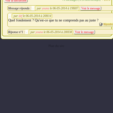
Voir la discussion
Message répondu :
par
youna
le 06-05-2014 à 19H07
Voir le message
par
def
le 06-05-2014 à 20H14
Quel fondement ? Qu'est-ce que tu ne comprends pas au juste ?
Répondre
Réponse n°1 :
par
youna
le 06-05-2014 à 20H38
Voir le message
Plan du site