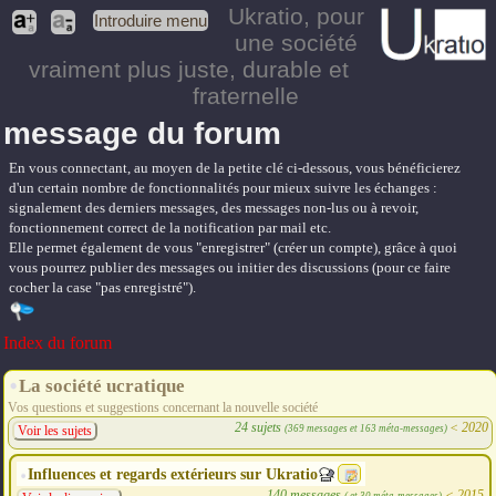
Ukratio
, pour
Introduire menu
une société
vraiment plus juste, durable et
fraternelle
message du forum
En vous connectant, au moyen de la petite clé ci-dessous, vous bénéficierez
d'un certain nombre de fonctionnalités pour mieux suivre les échanges :
signalement des derniers messages, des messages non-lus ou à revoir,
fonctionnement correct de la notification par mail etc.
Elle permet également de vous "enregistrer" (créer un compte), grâce à quoi
vous pourrez publier des messages ou initier des discussions (pour ce faire
cocher la case "pas enregistré").
Index du forum
La société ucratique
Vos questions et suggestions concernant la nouvelle société
24 sujets
<
2020
(369 messages et 163 méta-messages)
Voir les sujets
Influences et regards extérieurs sur Ukratio
140 messages
<
2015
( et 30 méta-messages)