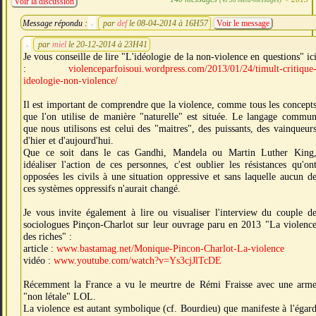
Voir la discussion
Message répondu :
par
def
le 08-04-2014 à 16H57
Voir le message
par
miel
le 20-12-2014 à 23H41
Je vous conseille de lire "L'idéologie de la non-violence en questions" ic
:
violenceparfoisoui.wordpress.com/2013/01/24/timult-critique
ideologie-non-violence/
Il est important de comprendre que la violence, comme tous les concept
que l'on utilise de manière "naturelle" est située. Le langage commu
que nous utilisons est celui des "maitres", des puissants, des vainqueur
d'hier et d'aujourd'hui.
Que ce soit dans le cas Gandhi, Mandela ou Martin Luther King
idéaliser l'action de ces personnes, c'est oublier les résistances qu'on
opposées les civils à une situation oppressive et sans laquelle aucun d
ces systèmes oppressifs n'aurait changé.
Je vous invite également à lire ou visualiser l'interview du couple d
sociologues Pinçon-Charlot sur leur ouvrage paru en 2013 "La violenc
des riches" :
article :
www.bastamag.net/Monique-Pincon-Charlot-La-violence
vidéo :
www.youtube.com/watch?v=Ys3cjJlTcDE
Récemment la France a vu le meurtre de Rémi Fraisse avec une arm
"non létale" LOL.
La violence est autant symbolique (cf. Bourdieu) que manifeste à l'égar