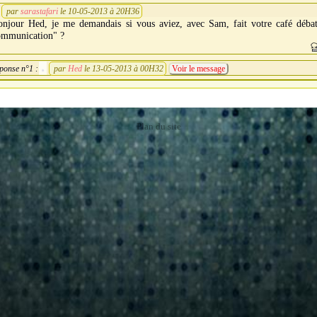
par
sarastafari
le 10-05-2013 à 20H36
onjour Hed, je me demandais si vous aviez, avec Sam, fait votre café débat
ommunication" ?
ponse n°1 :
par
Hed
le 13-05-2013 à 00H32
Voir le message
Plan du site