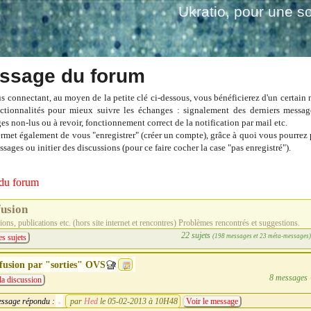
Ukratio
, pour une so
ssage du forum
s connectant, au moyen de la petite clé ci-dessous, vous bénéficierez d'un certain
ctionnalités pour mieux suivre les échanges : signalement des derniers messag
es non-lus ou à revoir, fonctionnement correct de la notification par mail etc.
ermet également de vous "enregistrer" (créer un compte), grâce à quoi vous pourrez 
sages ou initier des discussions (pour ce faire cocher la case "pas enregistré").
du forum
fusion
ons, publications etc. (hors site internet et rencontres) Problèmes rencontrés et suggestions.
22 sujets
(198 messages et 23 méta-messages
es sujets
fusion par "sorties" OVS
8 messages
la discussion
ssage répondu :
par
Hed
le 05-02-2013 à 10H48
Voir le message