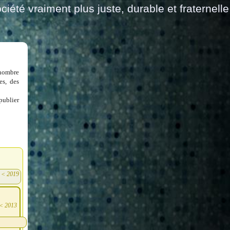
ciété vraiment plus juste, durable et fraternelle
 nombre
es, des
publier
<
2019
)
<
2013