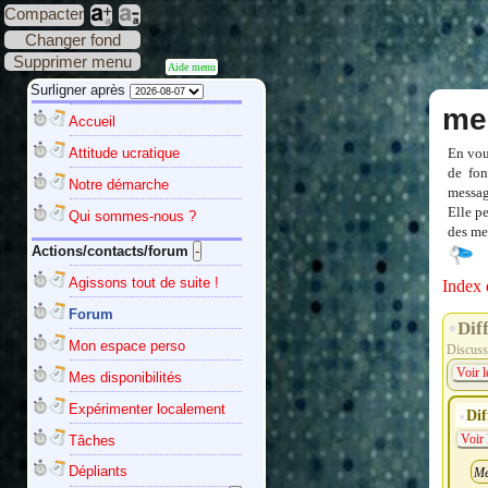
Compacter
Changer fond
Supprimer menu
Aide menu
Surligner après
me
Accueil
Attitude ucratique
En vou
de fon
Notre démarche
messag
Elle p
Qui sommes-nous ?
des mes
Actions/contacts/forum
Agissons tout de suite !
Index 
Forum
Dif
Mon espace perso
Discussi
Voir l
Mes disponibilités
Expérimenter localement
Dif
Tâches
Voir 
Dépliants
Me