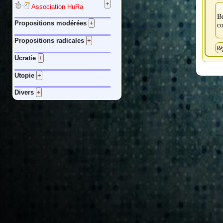
Association HuRa
B
Propositions modérées
c
Propositions radicales
Ré
Ucratie
Utopie
Divers