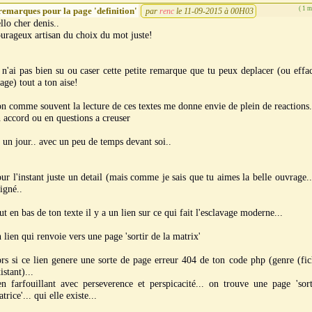
( 1 
remarques pour la page 'definition'
par
renc
le 11-09-2015 à 00H03
llo cher denis..
urageux artisan du choix du mot juste!
 n'ai pas bien su ou caser cette petite remarque que tu peux deplacer (ou effa
age) tout a ton aise!
n comme souvent la lecture de ces textes me donne envie de plein de reactions.
 accord ou en questions a creuser
. un jour.. avec un peu de temps devant soi..
ur l'instant juste un detail (mais comme je sais que tu aimes la belle ouvrage..
igné..
ut en bas de ton texte il y a un lien sur ce qui fait l'esclavage moderne...
 lien qui renvoie vers une page 'sortir de la matrix'
rs si ce lien genere une sorte de page erreur 404 de ton code php (genre (fi
istant)...
en farfouillant avec perseverence et perspicacité... on trouve une page 'sor
trice'... qui elle existe...