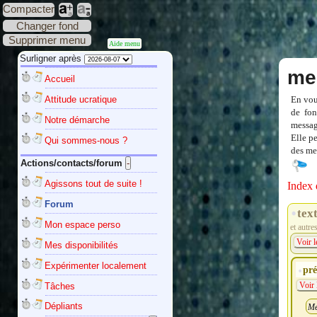
Compacter
Changer fond
Supprimer menu
Aide menu
Surligner après
me
Accueil
Attitude ucratique
En vou
de fon
Notre démarche
messag
Elle p
Qui sommes-nous ?
des mes
Actions/contacts/forum
Agissons tout de suite !
Index 
Forum
tex
Mon espace perso
et autre
Voir l
Mes disponibilités
Expérimenter localement
pré
Tâches
Voir 
Dépliants
Me