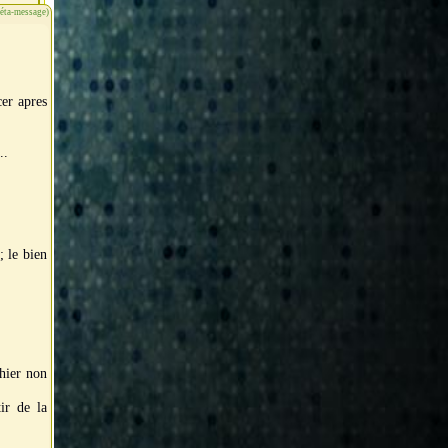
méta-message)
cer apres
..
; le bien
chier non
tir de la