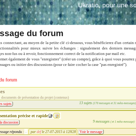
Ukratio
, pour une so
ssage du forum
s connectant, au moyen de la petite clé ci-dessous, vous bénéficierez d'un certain
ctionnalités pour mieux suivre les échanges : signalement des derniers messag
es non-lus ou à revoir, fonctionnement correct de la notification par mail etc.
ermet également de vous "enregistrer" (créer un compte), grâce à quoi vous pourrez 
sages ou initier des discussions (pour ce faire cocher la case "pas enregistré").
du forum
tes
s documents de présentation du projet (contenus)
13 sujets
(170 messages et 31 méta-messages
es sujets
sentation précise et rapide
9 messages
( et 1 méta-message)
la discussion
ssage répondu :
par
def
le 27-07-2015 à 12H28
Voir le message