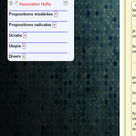
Association HuRa
he
Propositions modérées
co
Propositions radicales
je
Ucratie
us
Utopie
bo
en
Divers
..
po
so
to
un
ho
ex
..
ma