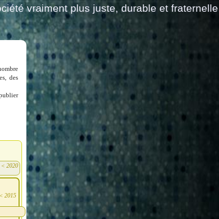
ciété vraiment plus juste, durable et fraternelle
 nombre
es, des
publier
<
2020
)
<
2015