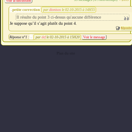
Voir la discussion
petite correction
par
dionisos
le 02-10-2015 à 14H55
Il résulte du point 3 ci-dessus qu'aucune différence
Je suppose qu’il s’agit plutôt du point 4.
Répondre
Réponse n°1 :
par
def
le 02-10-2015 à 15H20
Voir le message
Plan du site