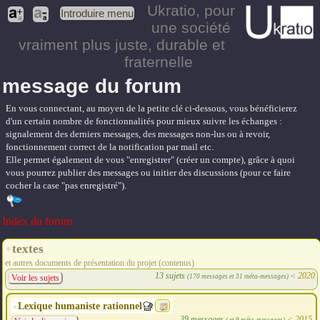
Ukratio
, pour
Introduire menu
une société
vraiment plus juste, durable et
fraternelle
message du forum
En vous connectant, au moyen de la petite clé ci-dessous, vous bénéficierez
d'un certain nombre de fonctionnalités pour mieux suivre les échanges :
signalement des derniers messages, des messages non-lus ou à revoir,
fonctionnement correct de la notification par mail etc.
Elle permet également de vous "enregistrer" (créer un compte), grâce à quoi
vous pourrez publier des messages ou initier des discussions (pour ce faire
cocher la case "pas enregistré").
Index du forum
textes
et autres documents de présentation du projet (contenus)
13 sujets
<
2020
(170 messages et 31 méta-messages)
Voir les sujets
Lexique humaniste rationnel
39 messages
<
2015
( et 9 méta-messages)