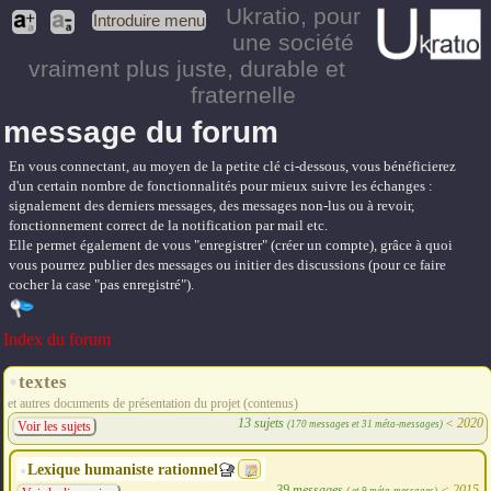
Ukratio
, pour
Introduire menu
une société
vraiment plus juste, durable et
fraternelle
message du forum
En vous connectant, au moyen de la petite clé ci-dessous, vous bénéficierez
d'un certain nombre de fonctionnalités pour mieux suivre les échanges :
signalement des derniers messages, des messages non-lus ou à revoir,
fonctionnement correct de la notification par mail etc.
Elle permet également de vous "enregistrer" (créer un compte), grâce à quoi
vous pourrez publier des messages ou initier des discussions (pour ce faire
cocher la case "pas enregistré").
Index du forum
textes
et autres documents de présentation du projet (contenus)
13 sujets
<
2020
(170 messages et 31 méta-messages)
Voir les sujets
Lexique humaniste rationnel
39 messages
<
2015
( et 9 méta-messages)