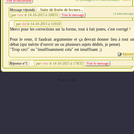
Voir la discussion
Suite de fruits de lecture...
Message répondu :
( 6 méta-messages
par
renc
le 14-10-2015 à 10H31
Voir le message
par
def
le 14-10-2015 à 11H18
Merci pour les corrections sur la forme, tout à fait justes, c'est corrigé !
Pour le reste, il faudrait argumenter et ça devrait donner lieu à tout u
débat (qui mérite d'ouvrir un ou plusieurs sujets dédiés, je pense).
"Trop ceci" ou "insuffisamment cela" est insuffisant ;)
Répondre
Réponse n°1 :
par
renc
le 14-10-2015 à 17H33
Voir le message
Plan du site