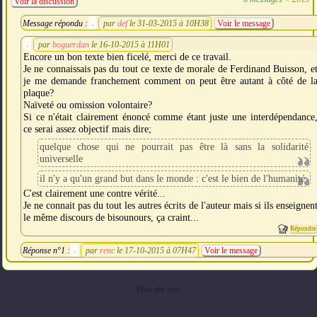
Voir la discussion
Message répondu :
par
def
le 31-03-2015 à 10H38
Voir le message
par
boguerdan
le 16-10-2015 à 11H01
Encore un bon texte bien ficelé, merci de ce travail.
Je ne connaissais pas du tout ce texte de morale de Ferdinand Buisson, e
je me demande franchement comment on peut être autant à côté de l
plaque?
Naïveté ou omission volontaire?
Si ce n'était clairement énoncé comme étant juste une interdépendance
ce serai assez objectif mais dire;
quelque chose qui ne pourrait pas être là sans la solidarité
universelle
il n'y a qu'un grand but dans le monde : c'est le bien de l'humanité
C'est clairement une contre vérité...
Je ne connait pas du tout les autres écrits de l'auteur mais si ils enseignen
le même discours de bisounours, ça craint...
Répondre
Réponse n°1 :
par
renc
le 17-10-2015 à 07H47
Voir le message
Plan du site