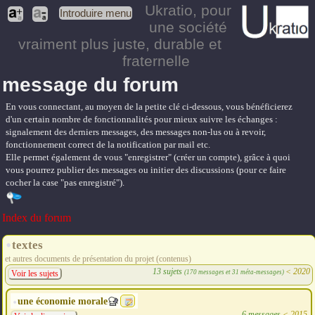
Ukratio
, pour
Introduire menu
une société
vraiment plus juste, durable et
fraternelle
message du forum
En vous connectant, au moyen de la petite clé ci-dessous, vous bénéficierez
d'un certain nombre de fonctionnalités pour mieux suivre les échanges :
signalement des derniers messages, des messages non-lus ou à revoir,
fonctionnement correct de la notification par mail etc.
Elle permet également de vous "enregistrer" (créer un compte), grâce à quoi
vous pourrez publier des messages ou initier des discussions (pour ce faire
cocher la case "pas enregistré").
Index du forum
textes
et autres documents de présentation du projet (contenus)
13 sujets
<
2020
(170 messages et 31 méta-messages)
Voir les sujets
une économie morale
6 messages
<
2015