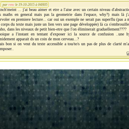
par
renc
le 19-10-2015 à 04H05
inch'meint ... j'ai beau aimer et etre a l'aise avec un certain niveau d'abstracti
es maths en general mais pas la geometrie dans l'espace, why?) mais là j'
rvoler en premiere lecture... car oui un exemple ne serait pas superflu (pas a 
 corps du texte mais juste un lien vers une page développée) là ca s'embrouill
ho, dans les niveaux de petit bien-etre que l'on éliminerait graduellement????
uoique a l'instant en tentant d'exposer ici la source de confusion ..une h
midement apparait ds un coin de mon cerveau...?
is bon si on veut du texte accessible a tou/te/s un pas de plus de clarté m'a
imposer..
Plan du site