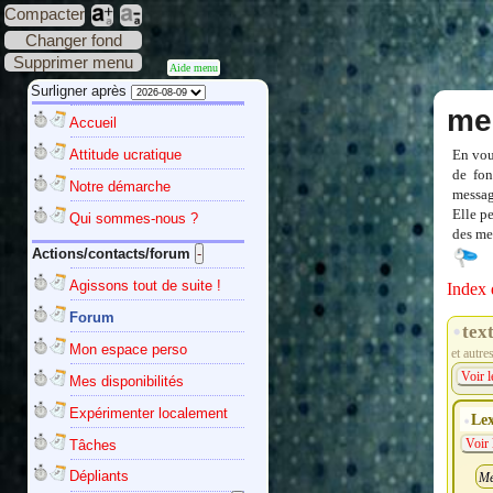
Compacter
Changer fond
Supprimer menu
Aide menu
Surligner après
me
Accueil
Attitude ucratique
En vou
de fon
Notre démarche
messag
Elle p
Qui sommes-nous ?
des mes
Actions/contacts/forum
Agissons tout de suite !
Index 
Forum
tex
Mon espace perso
et autre
Voir l
Mes disponibilités
Expérimenter localement
Lex
Tâches
Voir 
Dépliants
Me