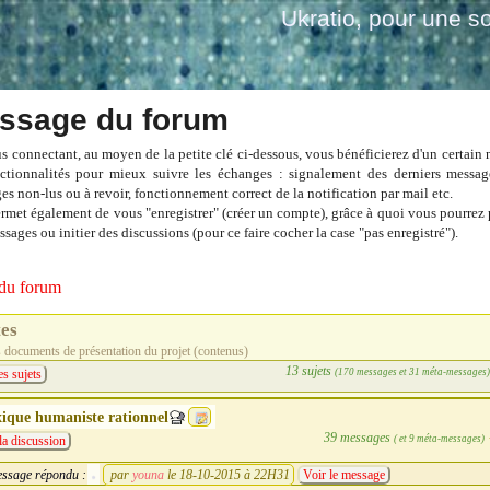
Ukratio
, pour une so
ssage du forum
s connectant, au moyen de la petite clé ci-dessous, vous bénéficierez d'un certain
ctionnalités pour mieux suivre les échanges : signalement des derniers messag
es non-lus ou à revoir, fonctionnement correct de la notification par mail etc.
ermet également de vous "enregistrer" (créer un compte), grâce à quoi vous pourrez 
sages ou initier des discussions (pour ce faire cocher la case "pas enregistré").
du forum
tes
s documents de présentation du projet (contenus)
13 sujets
(170 messages et 31 méta-messages
es sujets
ique humaniste rationnel
39 messages
( et 9 méta-messages)
la discussion
ssage répondu :
par
youna
le 18-10-2015 à 22H31
Voir le message