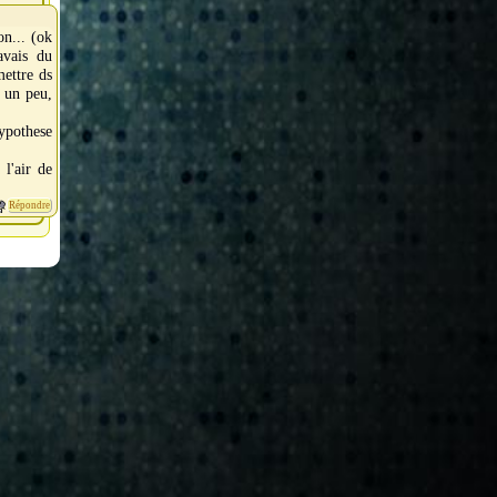
on... (ok
avais du
mettre ds
e un peu,
ypothese
 l'air de
Répondre