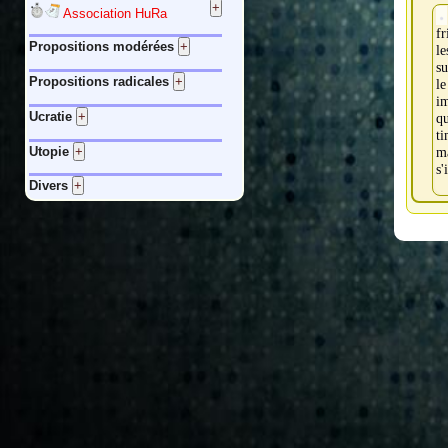
Association HuRa
fr
Propositions modérées
l
su
Propositions radicales
le
im
Ucratie
q
ti
Utopie
ma
s'
Divers