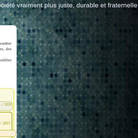
ciété vraiment plus juste, durable et fraternelle
 nombre
es, des
publier
<
2020
)
<
2015