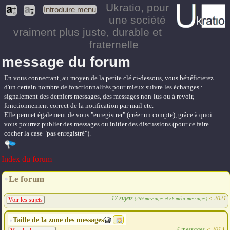
Ukratio
, pour
Introduire menu
une société
vraiment plus juste, durable et
fraternelle
message du forum
En vous connectant, au moyen de la petite clé ci-dessous, vous bénéficierez
d'un certain nombre de fonctionnalités pour mieux suivre les échanges :
signalement des derniers messages, des messages non-lus ou à revoir,
fonctionnement correct de la notification par mail etc.
Elle permet également de vous "enregistrer" (créer un compte), grâce à quoi
vous pourrez publier des messages ou initier des discussions (pour ce faire
cocher la case "pas enregistré").
Index du forum
Le forum
17 sujets
<
2021
(259 messages et 56 méta-messages)
Voir les sujets
Taille de la zone des messages
4 messages
<
2013