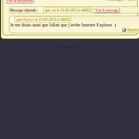
Voir la discussion
Message répondu :
par
def
le 13-05-2013 à 08H22
Voir le message
par
thepaco
le 13-05-2013 à 18H32
Je me disais aussi que fallait que j'arrête Internet Explorer :)
Répondre
Plan du site