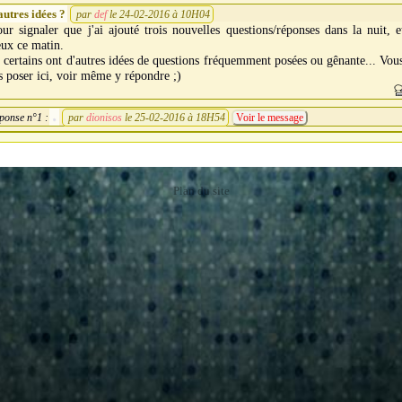
autres idées ?
par
def
le 24-02-2016 à 10H04
ur signaler que j'ai ajouté trois nouvelles questions/réponses dans la nuit, 
ux ce matin.
 certains ont d'autres idées de questions fréquemment posées ou gênante... Vo
s poser ici, voir même y répondre ;)
ponse n°1 :
par
dionisos
le 25-02-2016 à 18H54
Voir le message
Plan du site