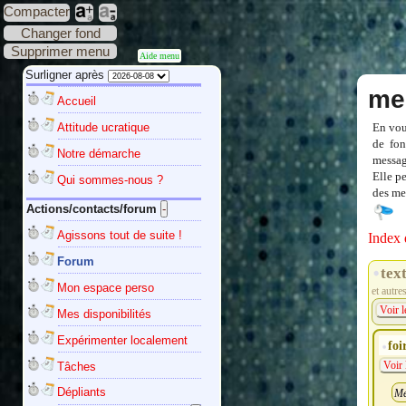
Compacter
Changer fond
Supprimer menu
Aide menu
Surligner après
me
Accueil
Attitude ucratique
En vou
de fon
Notre démarche
messag
Elle p
Qui sommes-nous ?
des mes
Actions/contacts/forum
Agissons tout de suite !
Index 
Forum
tex
Mon espace perso
et autre
Voir l
Mes disponibilités
Expérimenter localement
foi
Tâches
Voir 
Dépliants
Me