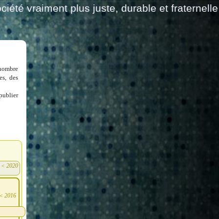
ciété vraiment plus juste, durable et fraternelle
 nombre
es, des
publier
<
2020
)
<
2016