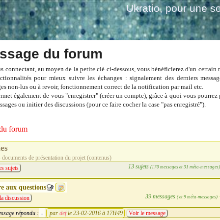
Ukratio
, pour une so
ssage du forum
s connectant, au moyen de la petite clé ci-dessous, vous bénéficierez d'un certain
ctionnalités pour mieux suivre les échanges : signalement des derniers messag
es non-lus ou à revoir, fonctionnement correct de la notification par mail etc.
ermet également de vous "enregistrer" (créer un compte), grâce à quoi vous pourrez 
sages ou initier des discussions (pour ce faire cocher la case "pas enregistré").
du forum
tes
s documents de présentation du projet (contenus)
13 sujets
(170 messages et 31 méta-messages
es sujets
re aux questions
39 messages
( et 9 méta-messages)
la discussion
ssage répondu :
par
def
le 23-02-2016 à 17H49
Voir le message