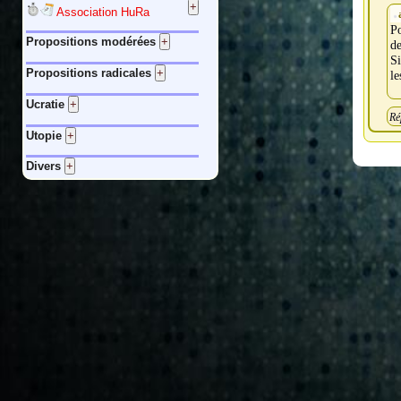
Association HuRa
Po
Propositions modérées
de
Si
Propositions radicales
le
Ucratie
Ré
Utopie
Divers