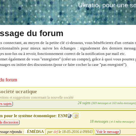
Ukratio
, pour une so
ssage du forum
s connectant, au moyen de la petite clé ci-dessous, vous bénéficierez d'un certain
ctionnalités pour mieux suivre les échanges : signalement des derniers messag
es non-lus ou à revoir, fonctionnement correct de la notification par mail etc.
ermet également de vous "enregistrer" (créer un compte), grâce à quoi vous pourrez 
sages ou initier des discussions (pour ce faire cocher la case "pas enregistré").
du forum
société ucratique
tions et suggestions concernant la nouvelle société
24 sujets
(369 messages et 163 méta-messages
es sujets
m pour le système économique: ESM
18 messages
( et 4 méta-messages)
la discussion
ÉMÉDSA
ssage répondu :
par
def
le 18-05-2016 à 09H43
Voir le message