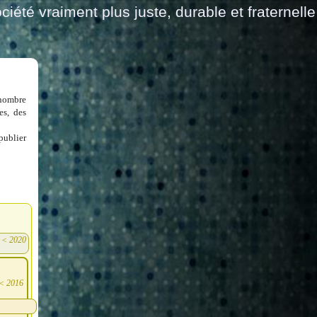
ciété vraiment plus juste, durable et fraternelle
 nombre
es, des
publier
<
2020
)
<
2016