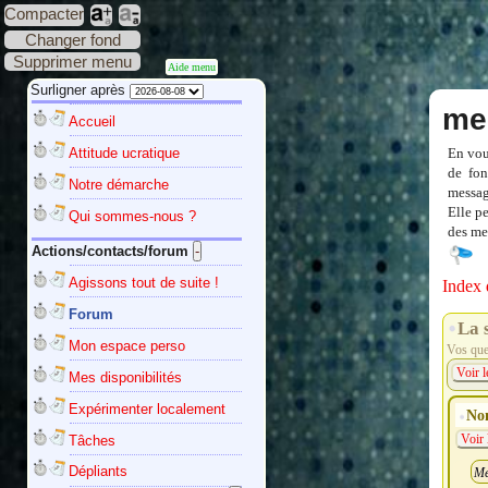
Compacter
Changer fond
Supprimer menu
Aide menu
Surligner après
me
Accueil
Attitude ucratique
En vou
de fon
Notre démarche
messag
Elle p
Qui sommes-nous ?
des mes
Actions/contacts/forum
Agissons tout de suite !
Index 
Forum
La 
Mon espace perso
Vos ques
Voir l
Mes disponibilités
Expérimenter localement
No
Tâches
Voir 
Dépliants
Me