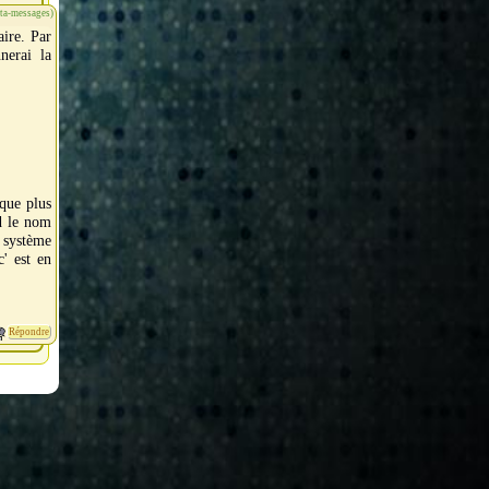
éta-messages)
aire. Par
nerai la
ique plus
d le nom
 système
' est en
Répondre