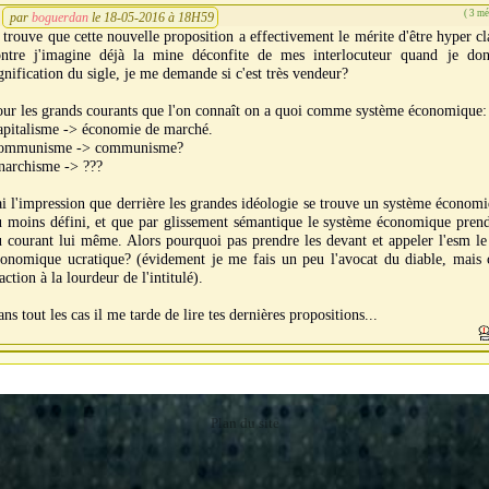
( 3 m
par
boguerdan
le 18-05-2016 à 18H59
 trouve que cette nouvelle proposition a effectivement le mérite d'être hyper cl
ontre j'imagine déjà la mine déconfite de mes interlocuteur quand je don
gnification du sigle, je me demande si c'est très vendeur?
ur les grands courants que l'on connaît on a quoi comme système économique:
apitalisme -> économie de marché.
ommunisme -> communisme?
narchisme -> ???
ai l'impression que derrière les grandes idéologie se trouve un système économ
u moins défini, et que par glissement sémantique le système économique pren
 courant lui même. Alors pourquoi pas prendre les devant et appeler l'esm le
onomique ucratique? (évidement je me fais un peu l'avocat du diable, mais c
action à la lourdeur de l'intitulé).
ns tout les cas il me tarde de lire tes dernières propositions...
Plan du site