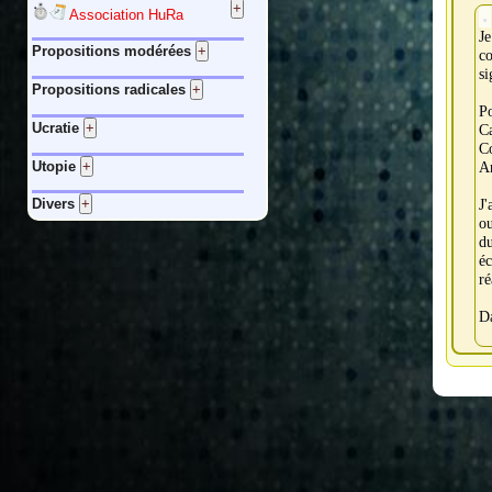
Association HuRa
Je
Propositions modérées
c
si
Propositions radicales
Po
Ucratie
C
C
Utopie
A
J'
Divers
o
du
éc
ré
Da