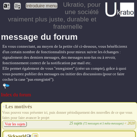
Ukratio
, pour
Introduire menu
une société
vraiment plus juste, durable et
fraternelle
message du forum
En vous connectant, au moyen de la petite clé ci-dessous, vous bénéficierez
d'un certain nombre de fonctionnalités pour mieux suivre les échanges :
signalement des derniers messages, des messages non-lus ou à revoir,
fonctionnement correct de la notification par mail etc.
Elle permet également de vous "enregistrer" (créer un compte), grâce à quoi
vous pourrez publier des messages ou initier des discussions (pour ce faire
cocher la case "pas enregistré").
Index du forum
Les motivés
Vous pouvez vous présenter ici, puis donner périodiquement des nouvelles de ce que vous
faites pour faire avancer le projet
25 sujets
<
2020
(72 messages et 5 méta-messages)
Voir les sujets
Sickworld