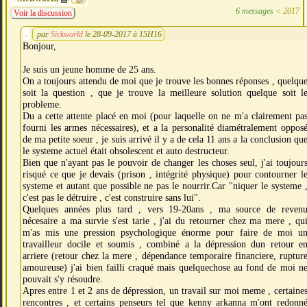
6 messages
<
2017
Voir la discussion
par
Sickworld
le 28-09-2017 à 15H16
Bonjour,
Je suis un jeune homme de 25 ans.
On a toujours attendu de moi que je trouve les bonnes réponses , quelqu
soit la question , que je trouve la meilleure solution quelque soit l
probleme.
Du a cette attente placé en moi (pour laquelle on ne m'a clairement pa
fourni les armes nécessaires), et a la personalité diamétralement oppos
de ma petite soeur , je suis arrivé il y a de cela 11 ans a la conclusion qu
le systeme actuel était obsolescent et auto destructeur.
Bien que n'ayant pas le pouvoir de changer les choses seul, j'ai toujour
risqué ce que je devais (prison , intégrité physique) pour contourner l
systeme et autant que possible ne pas le nourrir.Car "niquer le systeme 
c'est pas le détruire , c'est construire sans lui".
Quelques années plus tard , vers 19-20ans , ma source de reven
nécesaire a ma survie s'est tarie , j'ai du retourner chez ma mere , qu
m'as mis une pression psychologique énorme pour faire de moi u
travailleur docile et soumis , combiné a la dépression dun retour e
arriere (retour chez la mere , dépendance temporaire financiere, ruptur
amoureuse) j'ai bien failli craqué mais quelquechose au fond de moi n
pouvait s'y résoudre.
Apres entre 1 et 2 ans de dépression, un travail sur moi meme , certaine
rencontres , et certains penseurs tel que kenny arkanna m'ont redonn