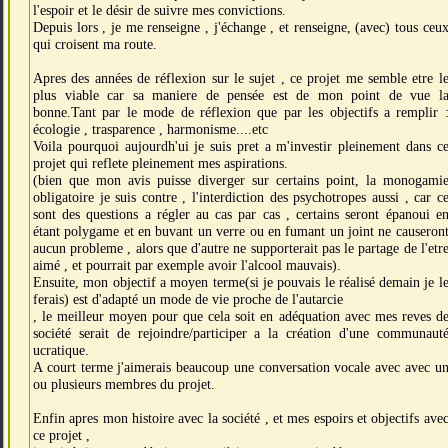
l'espoir et le désir de suivre mes convictions.
Depuis lors , je me renseigne , j'échange , et renseigne, (avec) tous ceu
qui croisent ma route.
Apres des années de réflexion sur le sujet , ce projet me semble etre l
plus viable car sa maniere de pensée est de mon point de vue l
bonne.Tant par le mode de réflexion que par les objectifs a remplir 
écologie , trasparence , harmonisme....etc
Voila pourquoi aujourdh'ui je suis pret a m'investir pleinement dans c
projet qui reflete pleinement mes aspirations.
(bien que mon avis puisse diverger sur certains point, la monogami
obligatoire je suis contre , l'interdiction des psychotropes aussi , car c
sont des questions a régler au cas par cas , certains seront épanoui e
étant polygame et en buvant un verre ou en fumant un joint ne causeron
aucun probleme , alors que d'autre ne supporterait pas le partage de l'etr
aimé , et pourrait par exemple avoir l'alcool mauvais).
Ensuite, mon objectif a moyen terme(si je pouvais le réalisé demain je l
ferais) est d'adapté un mode de vie proche de l'autarcie
, le meilleur moyen pour que cela soit en adéquation avec mes reves d
société serait de rejoindre/participer a la création d'une communaut
ucratique.
A court terme j'aimerais beaucoup une conversation vocale avec avec u
ou plusieurs membres du projet.
Enfin apres mon histoire avec la société , et mes espoirs et objectifs ave
ce projet ,