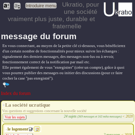
Ukratio
, pour
Introduire menu
une société
vraiment plus juste, durable et
fraternelle
message du forum
En vous connectant, au moyen de la petite clé ci-dessous, vous bénéficierez
d'un certain nombre de fonctionnalités pour mieux suivre les échanges :
signalement des derniers messages, des messages non-lus ou à revoir,
fonctionnement correct de la notification par mail etc.
Elle permet également de vous "enregistrer" (créer un compte), grâce à quoi
vous pourrez publier des messages ou initier des discussions (pour ce faire
cocher la case "pas enregistré").
Index du forum
La société ucratique
Vos questions et suggestions concernant la nouvelle société
24 sujets
<
2020
(369 messages et 163 méta-messages)
Voir les sujets
le logement
2 messages
<
2018