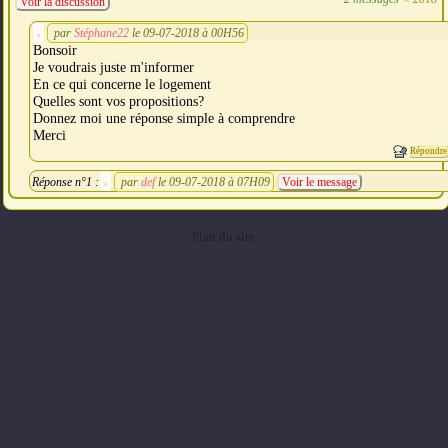
Voir la discussion
par
Stéphane22
le 09-07-2018 à 00H56
Bonsoir
Je voudrais juste m'informer
En ce qui concerne le logement
Quelles sont vos propositions?
Donnez moi une réponse simple à comprendre
Merci
Répondre
Réponse n°1 :
par
def
le 09-07-2018 à 07H09
Voir le message
Plan du site