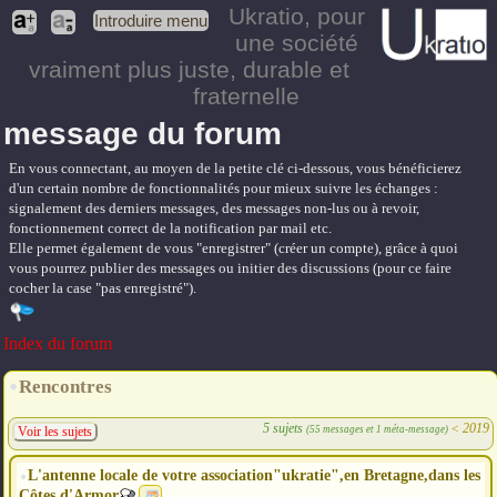
Ukratio
, pour
Introduire menu
une société
vraiment plus juste, durable et
fraternelle
message du forum
En vous connectant, au moyen de la petite clé ci-dessous, vous bénéficierez
d'un certain nombre de fonctionnalités pour mieux suivre les échanges :
signalement des derniers messages, des messages non-lus ou à revoir,
fonctionnement correct de la notification par mail etc.
Elle permet également de vous "enregistrer" (créer un compte), grâce à quoi
vous pourrez publier des messages ou initier des discussions (pour ce faire
cocher la case "pas enregistré").
Index du forum
Rencontres
5 sujets
<
2019
(55 messages et 1 méta-message)
Voir les sujets
L'antenne locale de votre association"ukratie",en Bretagne,dans les
Côtes d'Armor