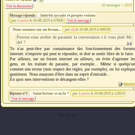
41 messages
<
2019
Voir la discussion
Intérêts ucratie et projets voisins
Message répondu :
par
Lumino
le 10-08-2019 à 07H06
Voir le message
Nous sommes sur un forum...
par
def
le 10-08-2019 à 09H38
Pouvez-vous arrêter de parasiter la conversation s il vous plait Mr
def ?
Tu n'as peut-être pas connaissance des fonctionnement des forum
internet: n'importe qui peut te répondre, et doit se sentir libre de le faire.
Par ailleurs, sur un forum internet ou ailleurs, on évite d'agresser le
gens, en les traitant de parasite, par exemple... Même si quelqu'u
commet une erreur (non respect des règles, par exemple), on lui expliqu
gentiment. Nous essayons d'être dans un esprit d'entraide...
En quoi mes interventions te dérangent-elles ?
Répondre
Saint brieuc es tu là ?
Réponse n°1 :
par
Lumino
le 10-08-2019 à 12H14
Voir le message
Plan du site