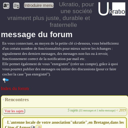
Ukratio
, pour
Introduire menu
une société
vraiment plus juste, durable et
fraternelle
message du forum
En vous connectant, au moyen de la petite clé ci-dessous, vous bénéficierez
d'un certain nombre de fonctionnalités pour mieux suivre les échanges :
signalement des derniers messages, des messages non-lus ou à revoir,
fonctionnement correct de la notification par mail etc.
Elle permet également de vous "enregistrer" (créer un compte), grâce à quoi
vous pourrez publier des messages ou initier des discussions (pour ce faire
cocher la case "pas enregistré").
Index du forum
Rencontres
5 sujets
<
2019
(55 messages et 1 méta-message)
Voir les sujets
L'antenne locale de votre association"ukratie",en Bretagne,dans les
Côtes d'Armor