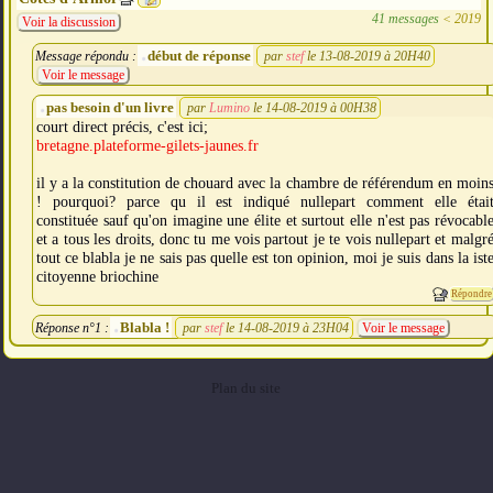
41 messages
<
2019
Voir la discussion
début de réponse
Message répondu :
par
stef
le 13-08-2019 à 20H40
Voir le message
pas besoin d'un livre
par
Lumino
le 14-08-2019 à 00H38
court direct précis, c'est ici;
bretagne.plateforme-gilets-jaunes.fr
il y a la constitution de chouard avec la chambre de référendum en moin
! pourquoi? parce qu il est indiqué nullepart comment elle étai
constituée sauf qu'on imagine une élite et surtout elle n'est pas révocabl
et a tous les droits, donc tu me vois partout je te vois nullepart et malgr
tout ce blabla je ne sais pas quelle est ton opinion, moi je suis dans la ist
citoyenne briochine
Répondre
Blabla !
Réponse n°1 :
par
stef
le 14-08-2019 à 23H04
Voir le message
Plan du site