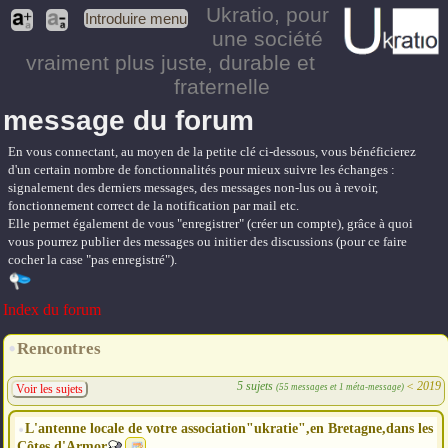
Ukratio
, pour
Introduire menu
une société
vraiment plus juste, durable et
fraternelle
message du forum
En vous connectant, au moyen de la petite clé ci-dessous, vous bénéficierez
d'un certain nombre de fonctionnalités pour mieux suivre les échanges :
signalement des derniers messages, des messages non-lus ou à revoir,
fonctionnement correct de la notification par mail etc.
Elle permet également de vous "enregistrer" (créer un compte), grâce à quoi
vous pourrez publier des messages ou initier des discussions (pour ce faire
cocher la case "pas enregistré").
Index du forum
Rencontres
5 sujets
<
2019
(55 messages et 1 méta-message)
Voir les sujets
L'antenne locale de votre association"ukratie",en Bretagne,dans les
Côtes d'Armor