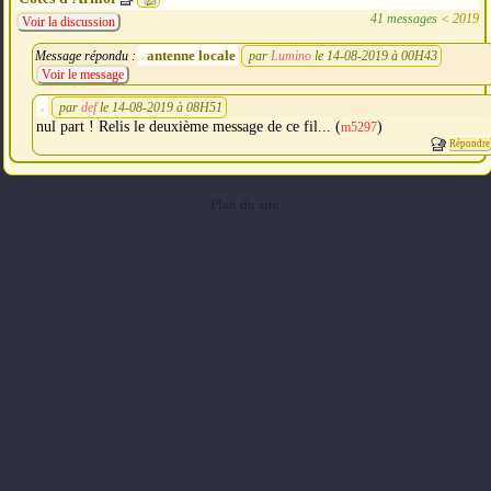
41 messages
<
2019
Voir la discussion
antenne locale
Message répondu :
par
Lumino
le 14-08-2019 à 00H43
Voir le message
par
def
le 14-08-2019 à 08H51
nul part ! Relis le deuxième message de ce fil... (
)
m5297
Répondre
Plan du site