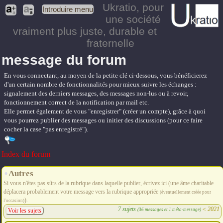
Ukratio
, pour
Introduire menu
une société
vraiment plus juste, durable et
fraternelle
message du forum
En vous connectant, au moyen de la petite clé ci-dessous, vous bénéficierez
d'un certain nombre de fonctionnalités pour mieux suivre les échanges :
signalement des derniers messages, des messages non-lus ou à revoir,
fonctionnement correct de la notification par mail etc.
Elle permet également de vous "enregistrer" (créer un compte), grâce à quoi
vous pourrez publier des messages ou initier des discussions (pour ce faire
cocher la case "pas enregistré").
Index du forum
Autres
Si vous n'êtes pas sûrs de la rubrique dans laquelle publier, écrivez ici (une âme charitable
déplacera probablement votre message vers la rubrique appropriée
(éventuellement créée pour
).
l'occasion)
7 sujets
<
2021
(36 messages et 1 méta-message)
Voir les sujets