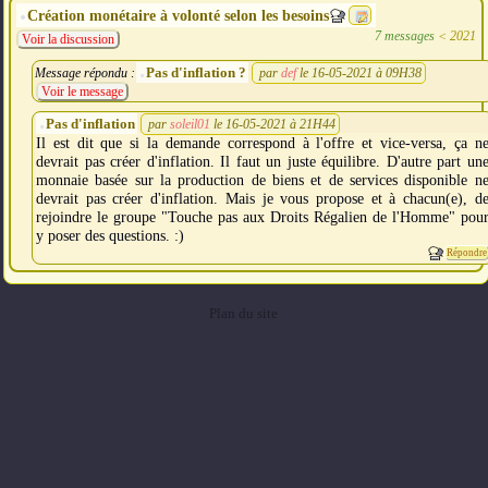
Création monétaire à volonté selon les besoins
7 messages
<
2021
Voir la discussion
Pas d'inflation ?
Message répondu :
par
def
le 16-05-2021 à 09H38
Voir le message
Pas d'inflation
par
soleil01
le 16-05-2021 à 21H44
Il est dit que si la demande correspond à l'offre et vice-versa, ça n
devrait pas créer d'inflation. Il faut un juste équilibre. D'autre part un
monnaie basée sur la production de biens et de services disponible n
devrait pas créer d'inflation. Mais je vous propose et à chacun(e), d
rejoindre le groupe "Touche pas aux Droits Régalien de l'Homme" pou
y poser des questions. :)
Répondre
Plan du site