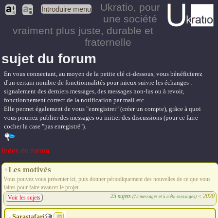
Ukratio
, pour
Introduire menu
une société
vraiment plus juste, durable et
fraternelle
sujet du forum
En vous connectant, au moyen de la petite clé ci-dessous, vous bénéficierez
d'un certain nombre de fonctionnalités pour mieux suivre les échanges :
signalement des derniers messages, des messages non-lus ou à revoir,
fonctionnement correct de la notification par mail etc.
Elle permet également de vous "enregistrer" (créer un compte), grâce à quoi
vous pourrez publier des messages ou initier des discussions (pour ce faire
cocher la case "pas enregistré").
Index du forum
Les motivés
Vous pouvez vous présenter ici, puis donner périodiquement des nouvelles de ce que vous
faites pour faire avancer le projet
25 sujets
<
2020
(72 messages et 5 méta-messages)
Voir les sujets
Sarastafari