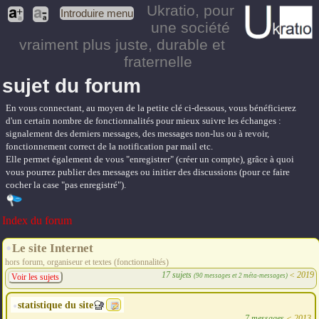
Ukratio
, pour
Introduire menu
une société
vraiment plus juste, durable et
fraternelle
sujet du forum
En vous connectant, au moyen de la petite clé ci-dessous, vous bénéficierez
d'un certain nombre de fonctionnalités pour mieux suivre les échanges :
signalement des derniers messages, des messages non-lus ou à revoir,
fonctionnement correct de la notification par mail etc.
Elle permet également de vous "enregistrer" (créer un compte), grâce à quoi
vous pourrez publier des messages ou initier des discussions (pour ce faire
cocher la case "pas enregistré").
Index du forum
Le site Internet
hors forum, organiseur et textes (fonctionnalités)
17 sujets
<
2019
(90 messages et 2 méta-messages)
Voir les sujets
statistique du site
7 messages
<
2013