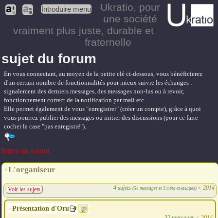
Ukratio
, pour
Introduire menu
une société
vraiment plus juste, durable et
fraternelle
sujet du forum
En vous connectant, au moyen de la petite clé ci-dessous, vous bénéficierez
d'un certain nombre de fonctionnalités pour mieux suivre les échanges :
signalement des derniers messages, des messages non-lus ou à revoir,
fonctionnement correct de la notification par mail etc.
Elle permet également de vous "enregistrer" (créer un compte), grâce à quoi
vous pourrez publier des messages ou initier des discussions (pour ce faire
cocher la case "pas enregistré").
Index du forum
L'organiseur
4 sujets
<
2014
(54 messages et 3 méta-messages)
Voir les sujets
Présentation d'Oru
32 messages
<
2014