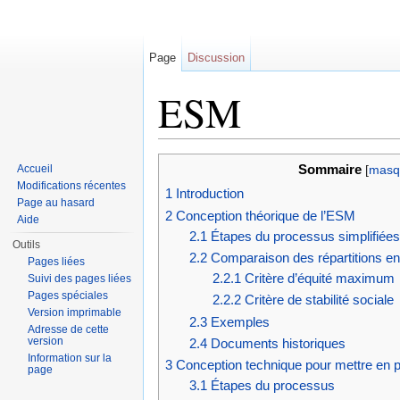
Page
Discussion
ESM
Aller à :
navigation
,
rechercher
Accueil
Sommaire
[
masq
Modifications récentes
1
Introduction
Page au hasard
2
Conception théorique de l’ESM
Aide
2.1
Étapes du processus simplifiées
Outils
2.2
Comparaison des répartitions ent
Pages liées
2.2.1
Critère d’équité maximum
Suivi des pages liées
Pages spéciales
2.2.2
Critère de stabilité sociale
Version imprimable
2.3
Exemples
Adresse de cette
version
2.4
Documents historiques
Information sur la
3
Conception technique pour mettre en 
page
3.1
Étapes du processus