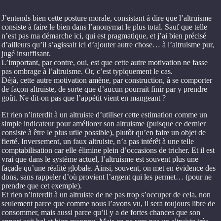
J’entends bien cette posture morale, consistant à dire que l’altruisme
consiste à faire le bien dans l’anonymat le plus total. Sauf que telle
n’est pas ma démarche ici, qui est pragmatique, et j’ai bien précisé
d’ailleurs qu’il s’agissait ici d’ajouter autre chose… à l’altruisme pur,
jugé insuffisant.
L’important, par contre, oui, est que cette autre motivation ne fasse
pas ombrage à l’altruisme. Or, c’est typiquement le cas.
Déjà, cette autre motivation amène, par construction, à se comporter
de façon altruiste, de sorte que d’aucun pourrait finir par y prendre
goût. Ne dit-on pas que l’appétit vient en mangeant ?
Et rien n’interdit à un altruiste d’utiliser cette estimation comme un
simple indicateur pour améliorer son altruisme (puisque ce dernier
consiste à être le plus utile possible), plutôt qu’en faire un objet de
fierté. Inversement, un faux altruiste, n’a pas intérêt à une telle
comptabilisation car elle élimine plein d’occasions de tricher. Et il est
vrai que dans le système actuel, l’altruisme est souvent plus une
façade qu’une réalité globale. Ainsi, souvent, on met en évidence des
dons, sans rappeler d’où provient l’argent qui les permet… (pour ne
prendre que cet exemple).
Et rien n’interdit à un altruiste de ne pas trop s’occuper de cela, non
seulement parce que comme nous l’avons vu, il sera toujours libre de
consommer, mais aussi parce qu’il y a de fortes chances que son