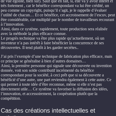
de vue égoïste, bien sûr). Sauf que en fait, si, elle va y avoir intérêt et
très fortement , car le bénéfice correspondant va lui être crédité, un
peu comme un copyright, puisqu’il s’agit, je le rappelle d’évaluer
l’utilité de chacun… Et ce bénéfice, cet accroissement de l’escuv, peut
être considérable, car multiplié par le nombre de travailleurs recourant
à l’innovation.
Ainsi, dans ce système, rapidement, toute production sera réalisée
avec la méthode la plus efficace connue.
Le progrès technique va être plus rapide qu’actuellement, où un
inventeur n’a pas intérêt à faire bénéficier la concurrence de ses
découvertes. Il tend plutôt à les garder secrètes..
J’ai pris l’exemple d’une technique de fabrication plus efficace, mais
ce principe se généralise à bien d’autres domaines…
Ainsi, la première personne qui signale une découverte ou invention
donnée, voit son solde contributif incrémenté du bénéfice
correspondant pour la société, à ceci prêt que si sa découverte a
bénéficié d’une autre, une part reviendra également à cette autre. Ce
qui permet à toute idée d’être reconnue, même si elle n’est pas
directement utile… Ce système va favoriser la diffusion des idées,
l’innovation, et accessoirement, la coopération plutôt que la
compétition.
Cas des créations intellectuelles et