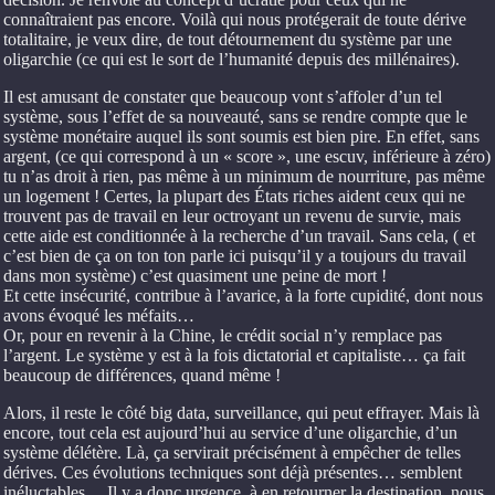
connaîtraient pas encore. Voilà qui nous protégerait de toute dérive
totalitaire, je veux dire, de tout détournement du système par une
oligarchie (ce qui est le sort de l’humanité depuis des millénaires).
Il est amusant de constater que beaucoup vont s’affoler d’un tel
système, sous l’effet de sa nouveauté, sans se rendre compte que le
système monétaire auquel ils sont soumis est bien pire. En effet, sans
argent, (ce qui correspond à un « score », une escuv, inférieure à zéro)
tu n’as droit à rien, pas même à un minimum de nourriture, pas même
un logement ! Certes, la plupart des États riches aident ceux qui ne
trouvent pas de travail en leur octroyant un revenu de survie, mais
cette aide est conditionnée à la recherche d’un travail. Sans cela, ( et
c’est bien de ça on ton ton parle ici puisqu’il y a toujours du travail
dans mon système) c’est quasiment une peine de mort !
Et cette insécurité, contribue à l’avarice, à la forte cupidité, dont nous
avons évoqué les méfaits…
Or, pour en revenir à la Chine, le crédit social n’y remplace pas
l’argent. Le système y est à la fois dictatorial et capitaliste… ça fait
beaucoup de différences, quand même !
Alors, il reste le côté big data, surveillance, qui peut effrayer. Mais là
encore, tout cela est aujourd’hui au service d’une oligarchie, d’un
système délétère. Là, ça servirait précisément à empêcher de telles
dérives. Ces évolutions techniques sont déjà présentes… semblent
inéluctables… Il y a donc urgence, à en retourner la destination, nous