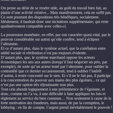
On pense au désir de se rendre utile, au goût du travail bien fait, au
plaisir d’une activité créative... Mais manifestement, cela ne suffit pas.
Ce sont pourtant des dispositions très bénéfiques, socialement.
Idéalement, il faudrait donc une incitations supplémentaire, qui reste
qualitativement compatible avec celles-ci.
La possession monétaire, en effet, par son caractère quasi-vital, par le
pouvoir considérable sur autrui qu’elle confère, tend à éclipser
l’altruisme.
Et ce d’autant plus, dans le système actuel, que la corrélation entre
utilité sociale et rétribution n’est pas toujours évidente.
D’autant plus, que, le système marchand oppose les acteurs
économiques les uns aux autres (lorsqu’il faut négocier un prix, par
exemple), de sorte qu’un acteur tenté par l’altruisme, pour oublier la
contrariété que ce dernier occasionnerait, tend à oublier l’intérêt
d’autrui, à rester concentré sur le sien. Et s’il ne le fait pas, il participe
à la concentration du pouvoir aux mains des plus égoïstes... ce qui
n’est pas une option très réjouissante non plus.
Tout cela aboutit logiquement à une prééminence de l’égoïsme, et
donc, comme on l’a vu, à une difficulté à faire appliquer les lois et
règlement au service du bien commun… Non seulement à cause de la
forte motivation des fraudeurs, mais aussi, de par la corruption, le
lobbying : en fin de compte, l’argent prend inévitablement le pouvoir !