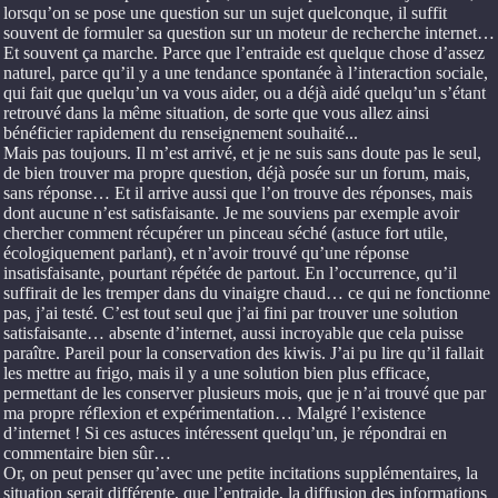
lorsqu’on se pose une question sur un sujet quelconque, il suffit
souvent de formuler sa question sur un moteur de recherche internet…
Et souvent ça marche. Parce que l’entraide est quelque chose d’assez
naturel, parce qu’il y a une tendance spontanée à l’interaction sociale,
qui fait que quelqu’un va vous aider, ou a déjà aidé quelqu’un s’étant
retrouvé dans la même situation, de sorte que vous allez ainsi
bénéficier rapidement du renseignement souhaité...
Mais pas toujours. Il m’est arrivé, et je ne suis sans doute pas le seul,
de bien trouver ma propre question, déjà posée sur un forum, mais,
sans réponse… Et il arrive aussi que l’on trouve des réponses, mais
dont aucune n’est satisfaisante. Je me souviens par exemple avoir
chercher comment récupérer un pinceau séché (astuce fort utile,
écologiquement parlant), et n’avoir trouvé qu’une réponse
insatisfaisante, pourtant répétée de partout. En l’occurrence, qu’il
suffirait de les tremper dans du vinaigre chaud… ce qui ne fonctionne
pas, j’ai testé. C’est tout seul que j’ai fini par trouver une solution
satisfaisante… absente d’internet, aussi incroyable que cela puisse
paraître. Pareil pour la conservation des kiwis. J’ai pu lire qu’il fallait
les mettre au frigo, mais il y a une solution bien plus efficace,
permettant de les conserver plusieurs mois, que je n’ai trouvé que par
ma propre réflexion et expérimentation… Malgré l’existence
d’internet ! Si ces astuces intéressent quelqu’un, je répondrai en
commentaire bien sûr…
Or, on peut penser qu’avec une petite incitations supplémentaires, la
situation serait différente, que l’entraide, la diffusion des informations