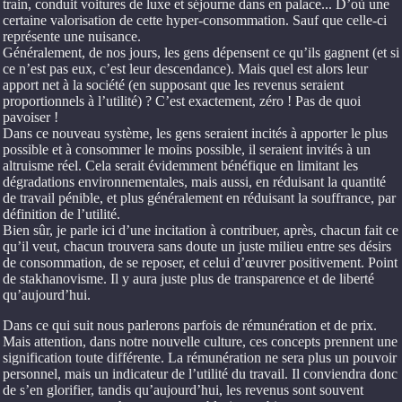
train, conduit voitures de luxe et séjourne dans en palace... D’où une
certaine valorisation de cette hyper-consommation. Sauf que celle-ci
représente une nuisance.
Généralement, de nos jours, les gens dépensent ce qu’ils gagnent (et si
ce n’est pas eux, c’est leur descendance). Mais quel est alors leur
apport net à la société (en supposant que les revenus seraient
proportionnels à l’utilité) ? C’est exactement, zéro ! Pas de quoi
pavoiser !
Dans ce nouveau système, les gens seraient incités à apporter le plus
possible et à consommer le moins possible, il seraient invités à un
altruisme réel. Cela serait évidemment bénéfique en limitant les
dégradations environnementales, mais aussi, en réduisant la quantité
de travail pénible, et plus généralement en réduisant la souffrance, par
définition de l’utilité.
Bien sûr, je parle ici d’une incitation à contribuer, après, chacun fait ce
qu’il veut, chacun trouvera sans doute un juste milieu entre ses désirs
de consommation, de se reposer, et celui d’œuvrer positivement. Point
de stakhanovisme. Il y aura juste plus de transparence et de liberté
qu’aujourd’hui.
Dans ce qui suit nous parlerons parfois de rémunération et de prix.
Mais attention, dans notre nouvelle culture, ces concepts prennent une
signification toute différente. La rémunération ne sera plus un pouvoir
personnel, mais un indicateur de l’utilité du travail. Il conviendra donc
de s’en glorifier, tandis qu’aujourd’hui, les revenus sont souvent