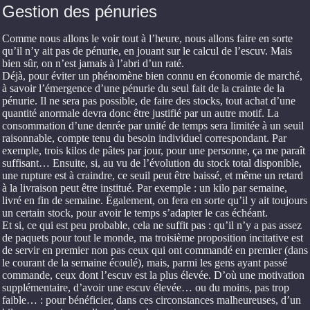
Gestion des pénuries
Comme nous allons le voir tout à l’heure, nous allons faire en sorte
qu’il n’y ait pas de pénurie, en jouant sur le calcul de l’escuv. Mais
bien sûr, on n’est jamais à l’abri d’un raté.
Déjà, pour éviter un phénomène bien connu en économie de marché,
à savoir l’émergence d’une pénurie du seul fait de la crainte de la
pénurie. Il ne sera pas possible, de faire des stocks, tout achat d’une
quantité anormale devra donc être justifié par un autre motif. La
consommation d’une denrée par unité de temps sera limitée à un seuil
raisonnable, compte tenu du besoin individuel correspondant. Par
exemple, trois kilos de pâtes par jour, pour une personne, ça me paraît
suffisant… Ensuite, si, au vu de l’évolution du stock total disponible,
une rupture est à craindre, ce seuil peut être baissé, et même un retard
à la livraison peut être institué. Par exemple : un kilo par semaine,
livré en fin de semaine. Également, on fera en sorte qu’il y ait toujours
un certain stock, pour avoir le temps s’adapter le cas échéant.
Et si, ce qui est peu probable, cela ne suffit pas : qu’il n’y a pas assez
de paquets pour tout le monde, ma troisième proposition incitative est
de servir en premier non pas ceux qui ont commandé en premier (dans
le courant de la semaine écoulé), mais, parmi les gens ayant passé
commande, ceux dont l’escuv est la plus élevée. D’où une motivation
supplémentaire, d’avoir une escuv élevée… ou du moins, pas trop
faible… : pour bénéficier, dans ces circonstances malheureuses, d’un