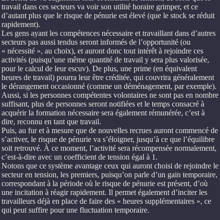
travail dans ces secteurs va voir son utilité horaire grimper, et ce
d’autant plus que le risque de pénurie est élevé (que le stock se réduit
rapidement).
Les gens ayant les compétences nécessaire et travaillant dans d’autres
secteurs pas aussi tendus seront informés de l’opportunité (ou
« nécessité », au choix), et auront donc tout intérêt à rejoindre ces
activités (puisqu’une même quantité de travail y sera plus valorisée,
pour le calcul de leur escuv). De plus, une prime (en équivalent
heures de travail) pourra leur être créditée, qui couvrira généralement
le dérangement occasionné (comme un déménagement, par exemple).
Aussi, si les personnes compétentes volontaires ne sont pas en nombre
suffisant, plus de personnes seront notifiées et le temps consacré à
acquérir la formation nécessaire sera également rémunérée, c’est à
dire, reconnu en tant que travail.
Puis, au fur et à mesure que de nouvelles recrues auront commencé de
s’activer, le risque de pénurie va s’éloigner, jusqu’à ce que l’équilibre
soit retrouvé. À ce moment, l’activité sera récompensée normalement,
c’est-à-dire avec un coefficient de tension égal à 1.
Notons que ce système avantage ceux qui auront choisi de rejoindre le
secteur en tension, les premiers, puisqu’on parle d’un gain temporaire,
correspondant à la période où le risque de pénurie est présent, d’où
une incitation à réagir rapidement. Il permet également d’inciter les
travailleurs déjà en place de faire des « heures supplémentaires », ce
qui peut suffire pour une fluctuation temporaire.