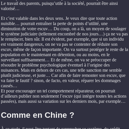
Le travail des parents, puisqu’utile à la société, pourrait être ainsi
valorisé…
Et c’est valable dans les deux sens. Je veux dire que toute action
nuisible… pourrait entraîner la perte de points d’utilité, une
diminution de votre escuv… Du coup, on a là, un moyen de soulager
le système judiciaire (tellement encombré de nos jours…) ça ne va pas
le remplacer, bien sûr. Il est évident, par exemple, que si un individu
est vraiment dangereux, on ne va pas se contenter de réduire son
escuv, même de façon importante. On va surtout protéger le reste de la
population en le maintenant en détention, ou au moins, en le
surveillant suffisamment… Et de même, on va se préoccuper de
résoudre le problème psychologique éventuel à l’origine des
nuisances. Mais en dehors de ces cas, une telle sanction me semble
plutôt judicieuse, et juste… Car afin de faire remonter son escuv, que
va faire le fautif ? sinon, de facto, en valeur, réparer les dommages
causés…
Et pour encourager un tel comportement réparateur, on pourrait
d’ailleurs publier non seulement l’escuv (qui intègre toutes les actions
passées), mais aussi sa variation sur les derniers mois, par exemple…
Comme en Chine ?
À ce stade, il peut-être tentant de rapprocher ce système, du crédit