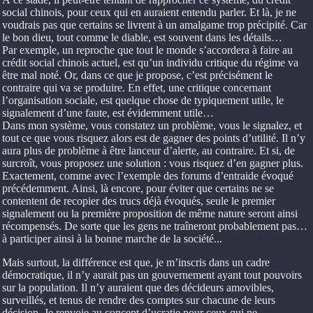
social chinois, pour ceux qui en auraient entendu parler. Et là, je ne
voudrais pas que certains se livrent à un amalgame trop précipité. Car
le bon dieu, tout comme le diable, est souvent dans les détails…
Par exemple, un reproche que tout le monde s’accordera à faire au
crédit social chinois actuel, est qu’un individu critique du régime va
être mal noté. Or, dans ce que je propose, c’est précisément le
contraire qui va se produire. En effet, une critique concernant
l’organisation sociale, est quelque chose de typiquement utile, le
signalement d’une faute, est évidemment utile…
Dans mon système, vous constatez un problème, vous le signalez, et
tout ce que vous risquez alors est de gagner des points d’utilité. Il n’y
aura plus de problème à être lanceur d’alerte, au contraire. Et si, de
surcroît, vous proposez une solution : vous risquez d’en gagner plus.
Exactement, comme avec l’exemple des forums d’entraide évoqué
précédemment. Ainsi, là encore, pour éviter que certains ne se
contentent de recopier des trucs déjà évoqués, seule le premier
signalement ou la première proposition de même nature seront ainsi
récompensés. De sorte que les gens ne traîneront probablement pas…
à participer ainsi à la bonne marche de la société...
Mais surtout, la différence est que, je m’inscris dans un cadre
démocratique, il n’y aurait pas un gouvernement ayant tout pouvoirs
sur la population. Il n’y auraient que des décideurs amovibles,
surveillés, et tenus de rendre des comptes sur chacune de leurs
décision. Je renvoie au concept d’ucratie pour ceux qui ne