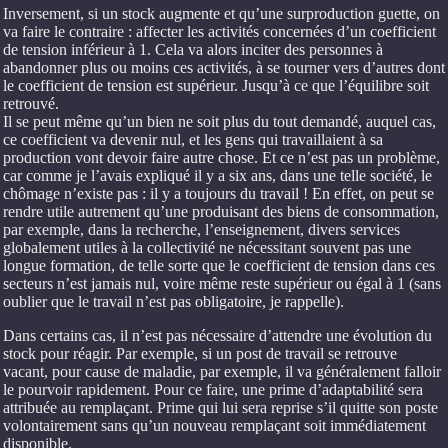
Inversement, si un stock augmente et qu’une surproduction guette, on
va faire le contraire : affecter les activités concernées d’un coefficient
de tension inférieur à 1. Cela va alors inciter des personnes à
abandonner plus ou moins ces activités, à se tourner vers d’autres dont
le coefficient de tension est supérieur. Jusqu’à ce que l’équilibre soit
retrouvé.
Il se peut même qu’un bien ne soit plus du tout demandé, auquel cas,
ce coefficient va devenir nul, et les gens qui travaillaient à sa
production vont devoir faire autre chose. Et ce n’est pas un problème,
car comme je l’avais expliqué il y a six ans, dans une telle société, le
chômage n’existe pas : il y a toujours du travail ! En effet, on peut se
rendre utile autrement qu’une produisant des biens de consommation,
par exemple, dans la recherche, l’enseignement, divers services
globalement utiles à la collectivité ne nécessitant souvent pas une
longue formation, de telle sorte que le coefficient de tension dans ces
secteurs n’est jamais nul, voire même reste supérieur ou égal à 1 (sans
oublier que le travail n’est pas obligatoire, je rappelle).
Dans certains cas, il n’est pas nécessaire d’attendre une évolution du
stock pour réagir. Par exemple, si un post de travail se retrouve
vacant, pour cause de maladie, par exemple, il va généralement falloir
le pourvoir rapidement. Pour ce faire, une prime d’adaptabilité sera
attribuée au remplaçant. Prime qui lui sera reprise s’il quitte son poste
volontairement sans qu’un nouveau remplaçant soit immédiatement
disponible.